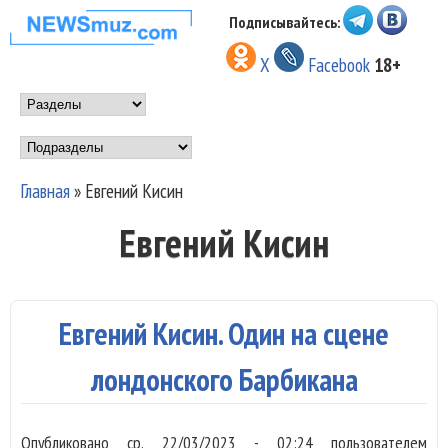
Перейти к основному
Подписывайтесь:
НОВОСТИ
содержанию
X
Facebook
18+
МУЗЫКИ И
Main menu
ШОУ БИЗНЕСА
Подразделы
NEWSMUZ.COM
Главная
»
Евгений Кисин
Вы здесь
Евгений Кисин
Евгений Кисин. Один на сцене
лондонского Барбикана
Опубликовано
ср, 22/03/2023 - 02:24
пользователем