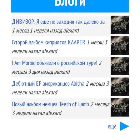
Блоги
ДИВИЗОР: Я еще не заходил так далеко за...
1 месяц 1 неделя
назад
alexard
Второй альбом киприотов KA'APER
1 месяц 3
недели
назад
alexard
I Am Morbid объявили о российском туре!
2
месяца 3 дня
назад
alexard
Дебютный EP американцев Abitha
2 месяца 3
недели
назад
alexard
Новый альбом немцев Teeth of Lamb
2 месяца
3 недели
назад
alexard
ещё