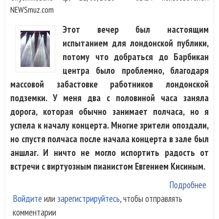
NEWSmuz.com
Этот вечер был настоящим
испытанием для лондонской публики,
потому что добраться до Барбикан
центра было проблемно, благодаря
массовой забастовке работников лондонской
подземки. У меня два с половиной часа заняла
дорога, которая обычно занимает полчаса, но я
успела к началу концерта. Многие зрители опоздали,
но спустя полчаса после начала концерта в зале был
аншлаг. И ничто не могло испортить радость от
встречи с виртуозным пианистом Евгением Кисиным.
Подробнее
о Е
Войдите
или
зарегистрируйтесь
, чтобы отправлять
Кис
комментарии
на 