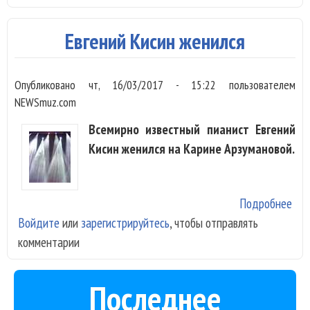
лон
Бар
Евгений Кисин женился
Опубликовано
чт, 16/03/2017 - 15:22
пользователем
NEWSmuz.com
Всемирно известный пианист Евгений
Кисин женился на Карине Арзумановой.
Подробнее
о
Войдите
или
зарегистрируйтесь
, чтобы отправлять
Евг
комментарии
Кис
жен
Последнее