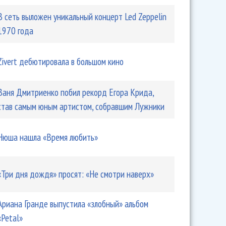
В сеть выложен уникальный концерт Led Zeppelin
1970 года
Zivert дебютировала в большом кино
Ваня Дмитриенко побил рекорд Егора Крида,
став самым юным артистом, собравшим Лужники
Нюша нашла «Время любить»
«Три дня дождя» просят: «Не смотри наверх»
Ариана Гранде выпустила «злобный» альбом
«Petal»