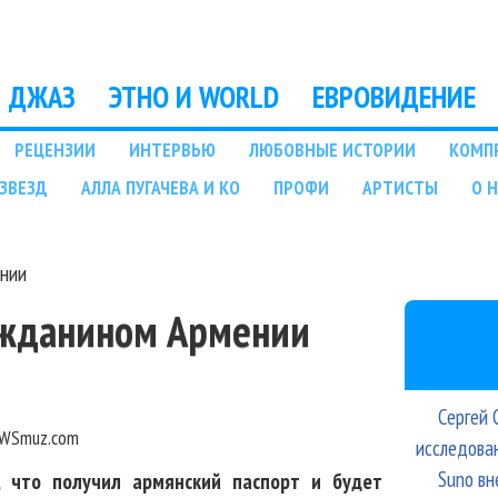
Перейти к основному
содержанию
ДЖАЗ
ЭТНО И WORLD
ЕВРОВИДЕНИЕ
РЕЦЕНЗИИ
ИНТЕРВЬЮ
ЛЮБОВНЫЕ ИСТОРИИ
КОМП
ЗВЕЗД
АЛЛА ПУГАЧЕВА И КО
ПРОФИ
АРТИСТЫ
О 
ении
ражданином Армении
Сергей 
WSmuz.com
исследова
Suno вн
 что получил армянский паспорт и будет