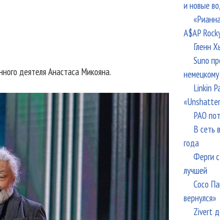
и новые в
«Рианна
A$AP Rock
Гленн Х
Suno пр
енного деятеля Анастаса Микояна.
немецкому
Linkin 
«Unshatte
РАО пот
В сеть 
года
Ферги с
лучшей
Сосо Па
вернулся»
Zivert 