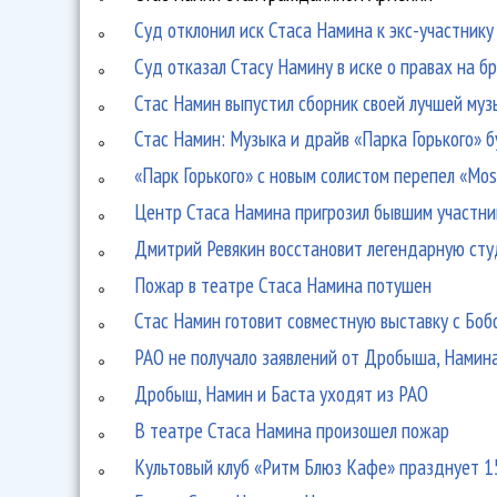
Суд отклонил иск Стаса Намина к экс-участнику
Суд отказал Стасу Намину в иске о правах на б
Стас Намин выпустил сборник своей лучшей муз
Стас Намин: Музыка и драйв «Парка Горького» 
«Парк Горького» с новым солистом перепел «Mos
Центр Стаса Намина пригрозил бывшим участни
Дмитрий Ревякин восстановит легендарную ст
Пожар в театре Стаса Намина потушен
Стас Намин готовит совместную выставку с Бо
РАО не получало заявлений от Дробыша, Намин
Дробыш, Намин и Баста уходят из РАО
В театре Стаса Намина произошел пожар
Культовый клуб «Ритм Блюз Кафе» празднует 1