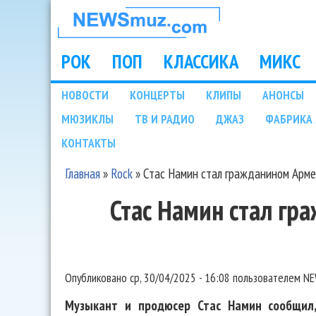
НОВОСТИ
МУЗЫКИ И
РОК
ПОП
КЛАССИКА
МИКС
Main menu
ШОУ БИЗНЕСА
НОВОСТИ
КОНЦЕРТЫ
КЛИПЫ
АНОНСЫ
Подразделы
МЮЗИКЛЫ
ТВ И РАДИО
ДЖАЗ
ФАБРИКА 
NEWSMUZ.COM
КОНТАКТЫ
Главная
»
Rock
»
Стас Намин стал гражданином Арм
Вы здесь
Стас Намин стал г
Опубликовано
ср, 30/04/2025 - 16:08
пользователем
NE
Музыкант и продюсер Стас Намин сообщил,