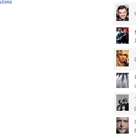
льбома