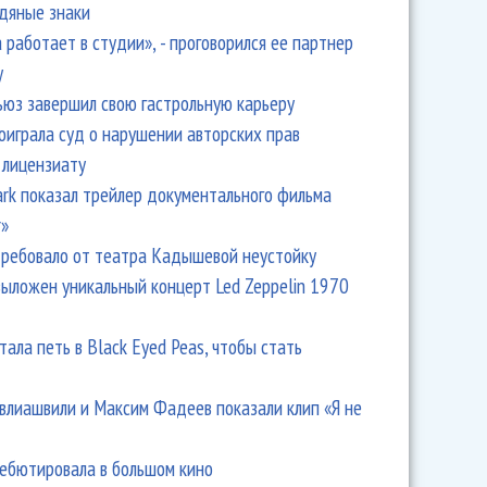
одяные знаки
 работает в студии», - проговорился ее партнер
y
ьюз завершил свою гастрольную карьеру
оиграла суд о нарушении авторских прав
 лицензиату
Park показал трейлер документального фильма
r»
ребовало от театра Кадышевой неустойку
выложен уникальный концерт Led Zeppelin 1970
тала петь в Black Eyed Peas, чтобы стать
влиашвили и Максим Фадеев показали клип «Я не
дебютировала в большом кино