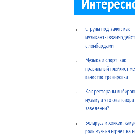
Интересн
Струны под залог: как
музыканты взаимодейс
с ломбардами
Музыка и спорт: как
правильный плейлист м
качество тренировки
Как рестораны выбира
музыку и что она говори
заведении?
Беларусь и хоккей: каку
роль музыка играет на 