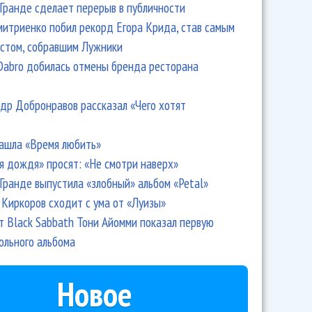
Гранде сделает перерыв в публичности
итриенко побил рекорд Егора Крида, став самым
стом, собравшим Лужники
Dabro добилась отмены бренда ресторана
др Добронравов рассказал «Чего хотят
ашла «Время любить»
я дождя» просят: «Не смотри наверх»
Гранде выпустила «злобный» альбом «Petal»
Киркоров сходит с ума от «Луизы»
т Black Sabbath Тони Айомми показал первую
ольного альбома
Новое