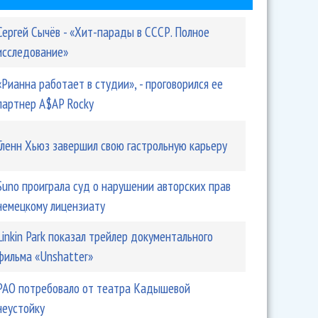
Сергей Сычёв - «Хит-парады в СССР. Полное
исследование»
«Рианна работает в студии», - проговорился ее
партнер A$AP Rocky
Гленн Хьюз завершил свою гастрольную карьеру
Suno проиграла суд о нарушении авторских прав
немецкому лицензиату
Linkin Park показал трейлер документального
фильма «Unshatter»
РАО потребовало от театра Кадышевой
неустойку