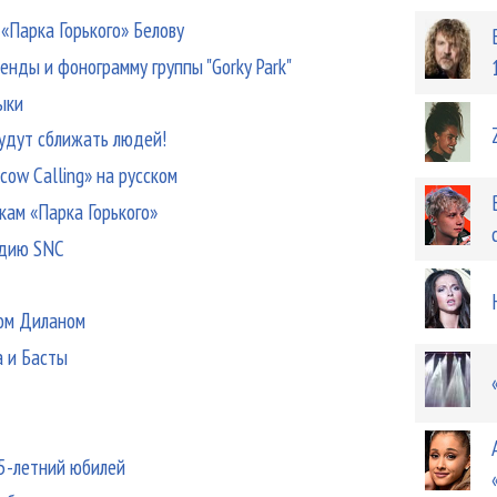
 «Парка Горького» Белову
ренды и фонограмму группы "Gorky Park"
ыки
будут сближать людей!
cow Calling» на русском
кам «Парка Горького»
удию SNC
бом Диланом
а и Басты
5-летний юбилей