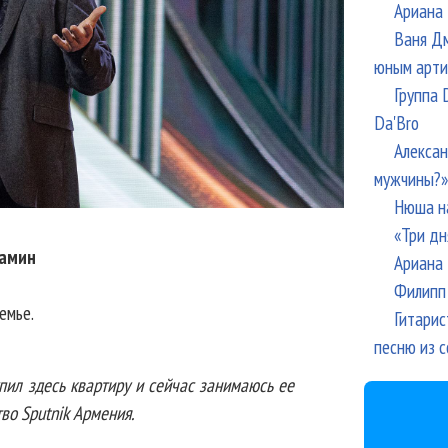
Ариана 
Ваня Дм
юным арти
Группа 
Da'Bro
Алексан
мужчины?»
Нюша н
«Три дн
Намин
Ариана 
Филипп 
емье.
Гитарис
песню из с
пил здесь квартиру и сейчас занимаюсь ее
во Sputnik Армения.