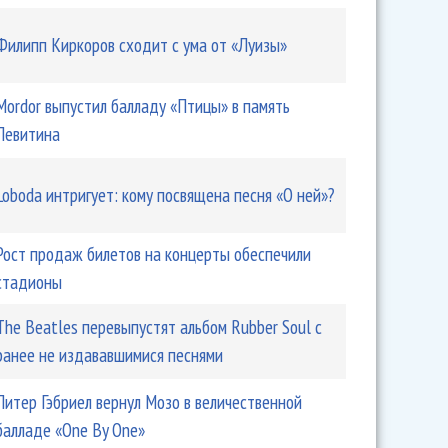
Филипп Киркоров сходит с ума от «Луизы»
Mordor выпустил балладу «Птицы» в память
Левитина
Loboda интригует: кому посвящена песня «О ней»?
Рост продаж билетов на концерты обеспечили
стадионы
The Beatles перевыпустят альбом Rubber Soul с
ранее не издававшимися песнями
Питер Гэбриел вернул Мозо в величественной
балладе «One By One»