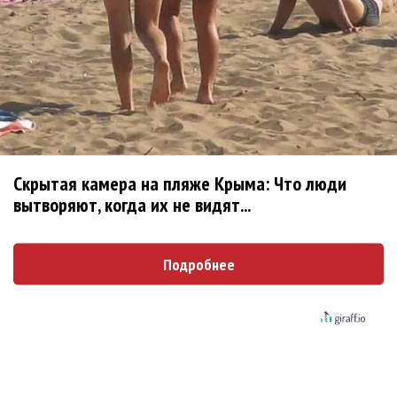
Александр Толмацкий написал книгу «ДеЦл.
Пионер российского хип-хопа» о сыне
Polnalyubvi спела за героиню книги
Скрытая камера на пляже Крыма: Что люди
Лариса Долина получила роль в спектакле
вытворяют, когда их не видят...
Михаила Барщевского
Артемий Воробьев выпустил рок-марш в
Подробнее
честь храброго волынщика
Рок-опера «Юнона и Авось» Алексея
Рыбникова пройдет на сцене Кремля
Аl Firdaus на фестивале Башмета показал