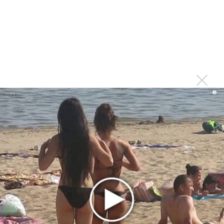
Ариана Гранде сделает перерыв в публичности
Ваня Дмитриенко побил рекорд Егора Крида, став
самым юным артистом, собравшим Лужники
Группа Dabro добилась отмены бренда ресторана
Da'Bro
Александр Добронравов рассказал «Чего хотят
мужчины?»
i
Нюша нашла «Время любить»
«Три дня дождя» просят: «Не смотри наверх»
Ариана Гранде выпустила «злобный» альбом
«Petal»
Филипп Киркоров сходит с ума от «Луизы»
Гитарист Black Sabbath Тони Айомми показал первую
песню из сольного альбома
Новое