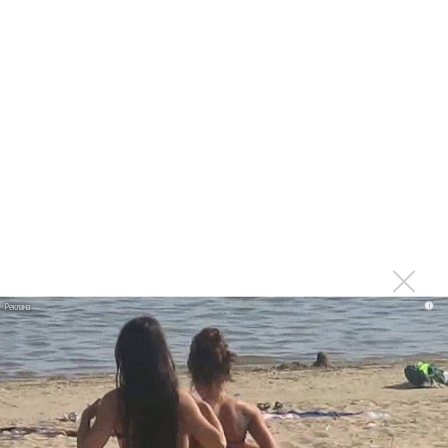
Сергей Сычёв - «Хит-парады в СССР. Полное
исследование»
Suno внедрил инструмент по нарушениям авторских
прав и новые водяные знаки
«Рианна работает в студии», - проговорился ее
партнер A$AP Rocky
Гленн Хьюз завершил свою гастрольную карьеру
Suno проиграла суд о нарушении авторских прав
немецкому лицензиату
Linkin Park показал трейлер документального фильма
«Unshatter»
i
РАО потребовало от театра Кадышевой неустойку
В сеть выложен уникальный концерт Led Zeppelin
1970 года
Ферги стала петь в Black Eyed Peas, чтобы стать
лучшей