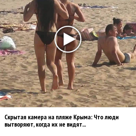
Продолжение фильма «Майкл» начнут снимать уже в
этом году
Басист Mötley Crüe признал использование плейбэка
на концертах
Мадонна и Кайли Миноуг впервые записали два
фита
Karol G выпустила альбом с Дрейком и Бруно
Марсом
Максим Фадеев и Маша Ржевская перевыпустили
«Когда я стану кошкой»
Клава Кока официально вышла «Замуж»
«Элли на маковом поле», Максим Лутчак и
Скрытая камера на пляже Крыма: Что люди
«Смешарики» объединились
вытворяют, когда их не видят...
Авраам Руссо выпустил две солнечные песни