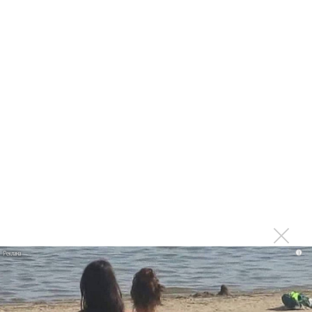
Баста и Шура снимаются в сериале «Вирус попсы»
Шура рассказал, как он обязан солнцевским бандитам
Шура купил дом и квартиру, но считает себя бомжом
Шура выпустил песню, от которой «Сносит крышу»
Костюшкин и Шура спели «На стиле 90-х»
На вечеринке Ретро FM поспорили, до какого возраста
может петь артист
Шура стал бомжем из-за наркотиков
На «Высшей пробе» Шура проголосовал за мелодию
Шура помахал флагом
Андрей Ковалев взял с Алексея Панина обещание не
дебоширить
i
Последнее