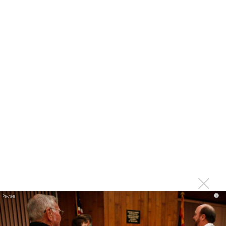
Ещё об этом!
Дельфин рассказал о смерти в песне «Яблоки»
Дельфин медитирует в «Снова»
Дельфин выпустил альбом «Хлопок и нейтрино» без
слов
Дельфин в «Кто твой друг» уверен, что мы знаем всё ни
о чем
Дельфин лелеет «Месть»
Дельфин запечатлел сентябрь в клипе «Моя»
Дельфин посвятил альбом Хемингуэю
Дельфин задал свои «Вопросы»
384 т.р. собрали на аукционе Дельфина в поддержку
i
врачей
Дельфин посвятил клип «Ладони» погибшим врачам