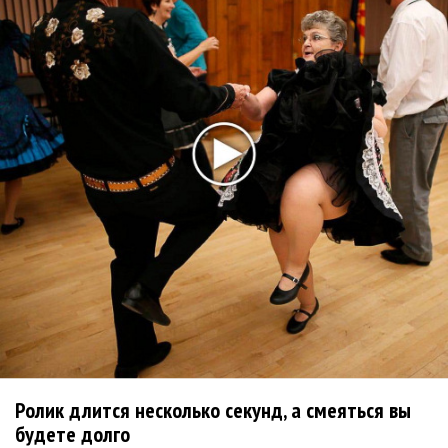
Дельфин показал беды и кровь из-за политиков
Дельфин выпустил 11-й альбом «Край»
Дельфин спел про неудержимое желание целоваться
Михаил Ефремов снялся в клипе Дельфина
«Дельфин» показал клип с будущего альбома
Дельфин: Хочется сделать то, что мы раньше не
делали
Дельфин презентовал анимационный клип «Помни»
Дельфин: Альбом «ОНА» будет разобран на цитаты
Дельфин представил сингл «Помни»
Дельфин записыват альбом, кардинально
противоположный предыдущему
Ролик длится несколько секунд, а смеяться вы
будете долго