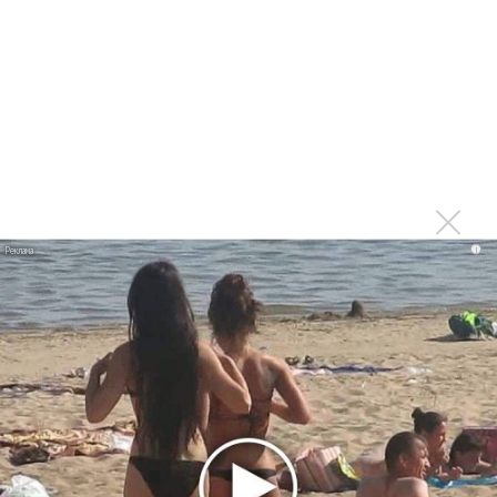
немецкому лицензиату
Linkin Park показал трейлер документального фильма
«Unshatter»
РАО потребовало от театра Кадышевой неустойку
В сеть выложен уникальный концерт Led Zeppelin
1970 года
Ферги стала петь в Black Eyed Peas, чтобы стать
лучшей
i
Сосо Павлиашвили и Максим Фадеев показали клип «Я
не вернулся»
Zivert дебютировала в большом кино
Ариана Гранде сделает перерыв в публичности
Ваня Дмитриенко побил рекорд Егора Крида, став
самым юным артистом, собравшим Лужники
Группа Dabro добилась отмены бренда ресторана
Da'Bro