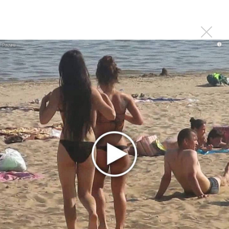
Люся Чеботина запустила детей в коттедж: «По
барабану»
«Соль. Легенда» вышла с битвой Полины Гагариной и
i
Люси Чеботиной
Стас Михайлов и Люся Чеботина спели «Обнимай»
Почему в самом деле поссорились Любовь Успенская и
Люся Чеботина?
Люся Чеботина нашла «Мотив преступления»
Люся Чеботина призналась, что ей все «По барабану»
Люся Чеботина рассказала про новинку «По барабану»
на Like Party «Корпоратив»
Самые популярные молодые артисты в России: Люся
Чеботина, Ваня Дмитриенко, Женя Трофимов и Jony
Огромная Люся Чеботина разгуливает по Москве на
«Каблуках»