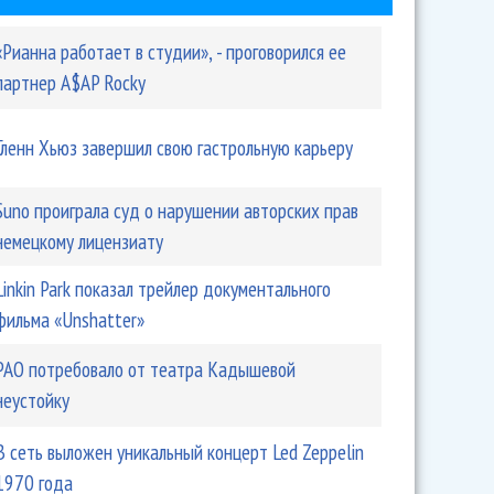
«Рианна работает в студии», - проговорился ее
партнер A$AP Rocky
Гленн Хьюз завершил свою гастрольную карьеру
Suno проиграла суд о нарушении авторских прав
немецкому лицензиату
Linkin Park показал трейлер документального
фильма «Unshatter»
РАО потребовало от театра Кадышевой
неустойку
В сеть выложен уникальный концерт Led Zeppelin
1970 года