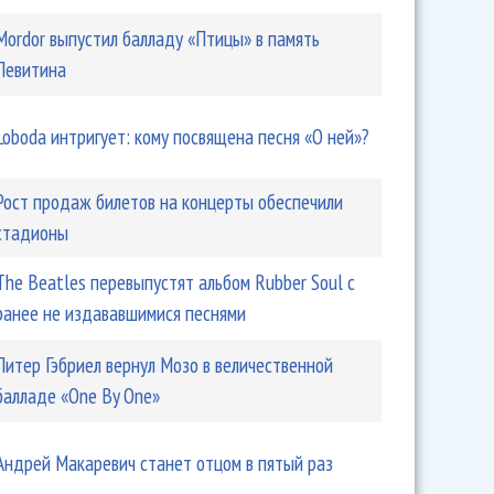
Mordor выпустил балладу «Птицы» в память
Левитина
Loboda интригует: кому посвящена песня «О ней»?
Рост продаж билетов на концерты обеспечили
стадионы
The Beatles перевыпустят альбом Rubber Soul с
ранее не издававшимися песнями
Питер Гэбриел вернул Мозо в величественной
балладе «One By One»
Андрей Макаревич станет отцом в пятый раз