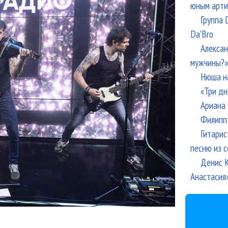
юным арти
Группа 
Da'Bro
Алексан
мужчины?»
Нюша н
«Три дн
Ариана 
Филипп 
Гитарис
песню из с
Денис К
Анастасия