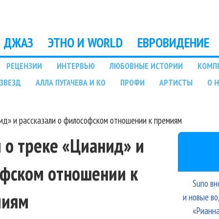
Перейти к основному
содержанию
ДЖАЗ
ЭТНО И WORLD
ЕВРОВИДЕНИЕ
РЕЦЕНЗИИ
ИНТЕРВЬЮ
ЛЮБОВНЫЕ ИСТОРИИ
КОМП
ЗВЕЗД
АЛЛА ПУГАЧЕВА И КО
ПРОФИ
АРТИСТЫ
О 
нид» и рассказали о философском отношении к премиям
и о треке «Цианид» и
офском отношении к
Suno вн
миям
и новые в
«Рианна