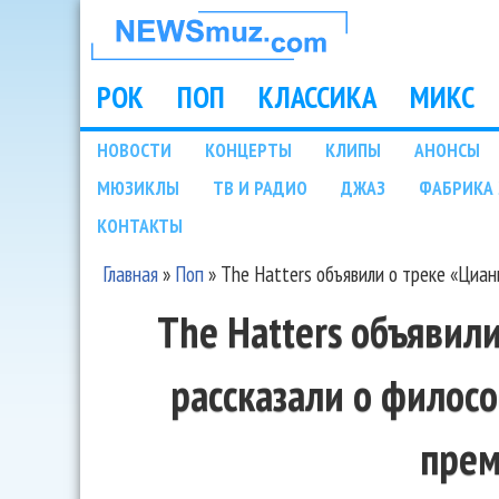
НОВОСТИ
МУЗЫКИ И
РОК
ПОП
КЛАССИКА
МИКС
Main menu
ШОУ БИЗНЕСА
НОВОСТИ
КОНЦЕРТЫ
КЛИПЫ
АНОНСЫ
Подразделы
МЮЗИКЛЫ
ТВ И РАДИО
ДЖАЗ
ФАБРИКА 
NEWSMUZ.COM
КОНТАКТЫ
Главная
»
Поп
»
The Hatters объявили о треке «Циа
Вы здесь
The Hatters объявил
рассказали о филос
пре