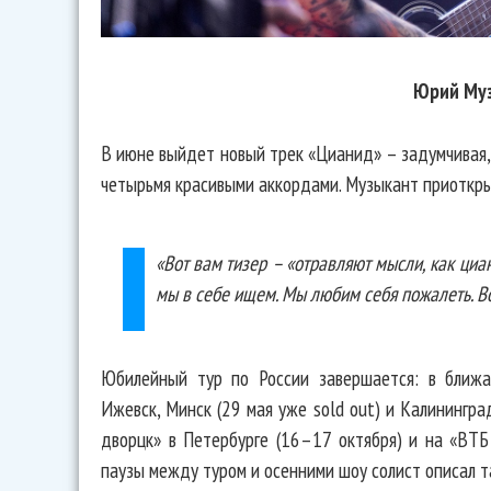
Юрий Му
В июне выйдет новый трек «Цианид» – задумчивая, 
четырьмя красивыми аккордами. Музыкант приоткр
«Вот вам тизер – «отравляют мысли, как циа
мы в себе ищем. Мы любим себя пожалеть. В
Юбилейный тур по России завершается: в ближа
Ижевск, Минск (29 мая уже sold out) и Калинингр
дворцк» в Петербурге (16–17 октября) и на «ВТБ
паузы между туром и осенними шоу солист описал т