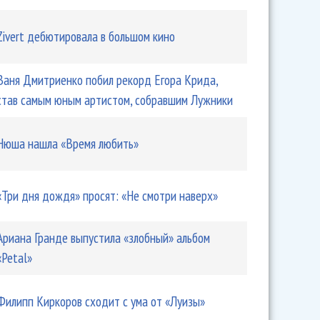
Zivert дебютировала в большом кино
Ваня Дмитриенко побил рекорд Егора Крида,
став самым юным артистом, собравшим Лужники
Нюша нашла «Время любить»
«Три дня дождя» просят: «Не смотри наверх»
Ариана Гранде выпустила «злобный» альбом
«Petal»
Филипп Киркоров сходит с ума от «Луизы»