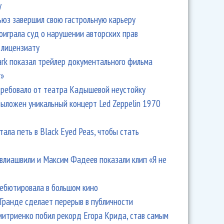
y
ьюз завершил свою гастрольную карьеру
оиграла суд о нарушении авторских прав
 лицензиату
Park показал трейлер документального фильма
r»
ребовало от театра Кадышевой неустойку
выложен уникальный концерт Led Zeppelin 1970
тала петь в Black Eyed Peas, чтобы стать
влиашвили и Максим Фадеев показали клип «Я не
дебютировала в большом кино
Гранде сделает перерыв в публичности
итриенко побил рекорд Егора Крида, став самым