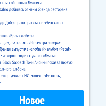
стом, собравшим Лужники
Dabro добилась отмены бренда ресторана
др Добронравов рассказал «Чего хотят
ашла «Время любить»
я дождя» просят: «Не смотри наверх»
Гранде выпустила «злобный» альбом «Petal»
Киркоров сходит с ума от «Луизы»
т Black Sabbath Тони Айомми показал первую
ольного альбома
лявер умоляет ИИ-модель: «Не плачь,
»
Новое