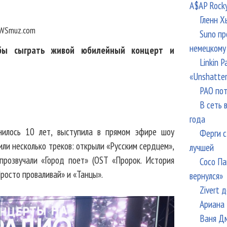
A$AP Rock
Гленн Х
WSmuz.com
Suno пр
немецкому
обы сыграть живой юбилейный концерт и
Linkin 
«Unshatte
РАО пот
В сеть 
года
лнилось 10 лет, выступила в прямом эфире шоу
Ферги с
или несколько треков: открыли «Русским сердцем»,
лучшей
розвучали «Город поет» (OST «Пророк. История
Сосо Па
«Просто проваливай» и «Танцы».
вернулся»
Zivert 
Ариана 
Ваня Дм