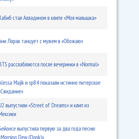
Хабиб стал Алладином в клипе «Моя малышка»
Ани Лорак танцует с мужем в «Обожаю»
BTS расслабляются после вечеринки в «Normal»
Alessa Majik и sp84 показали истинно питерское
«Свидание»
U2 выпустили «Street of Dreams» и клип из
Мексики
Бейонсе выпустила первую за два года песню
«Morning Dew (Donk)»