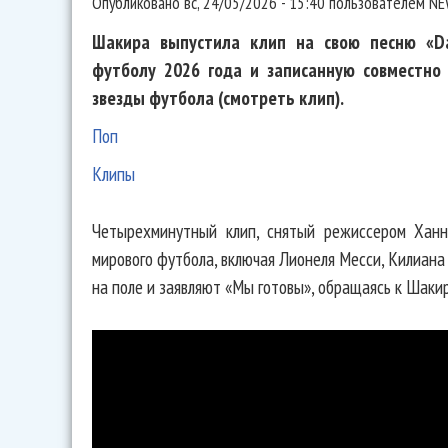
Опубликовано
вс, 24/05/2026 - 15:40
пользователем
NE
Шакира выпустила клип на свою песню «Da
футболу 2026 года и записанную совместно 
звезды футбола (смотреть клип).
Поп
Клипы
Четырехминутный клип, снятый режиссером Ханн
мирового футбола, включая Лионеля Месси, Килиана
на поле и заявляют «Мы готовы», обращаясь к Шакир