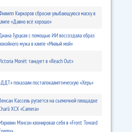
Филипп Киркоров сбросил улыбающуюся маску в
клипе «Давно всё хорошо»
Диана Гурцкая с помощью ИИ воссоздала образ
покойного мужа в клипе «Милый мой»
Victoria Monét танцует в «Reach Out»
«ДДТ» показали постапокалиптическую «Херь»
Венсан Кассель ругается на съемочной площадке
Charli XCX «Camera»
Мэрилин Мэнсон клонировал себя в «Front Toward
Enemy»