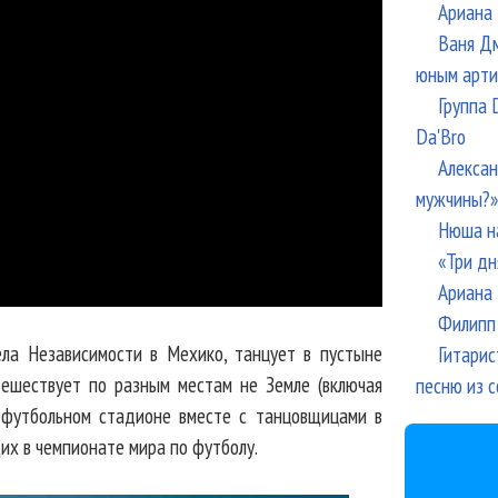
Ариана 
Ваня Дм
юным арти
Группа 
Da'Bro
Алексан
мужчины?»
Нюша н
«Три дн
Ариана 
Филипп 
ела Независимости в Мехико, танцует в пустыне
Гитарис
тешествует по разным местам не Земле (включая
песню из с
 футбольном стадионе вместе с танцовщицами в
их в чемпионате мира по футболу.