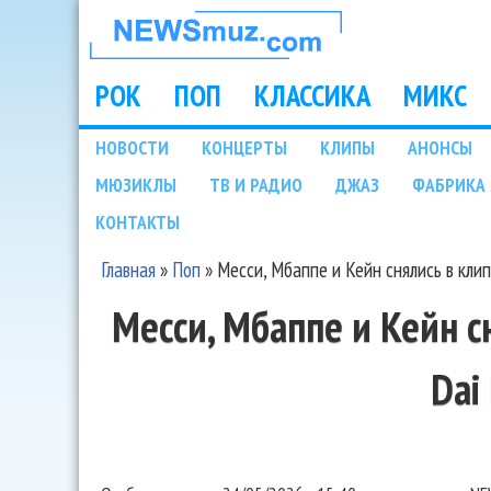
НОВОСТИ
МУЗЫКИ И
РОК
ПОП
КЛАССИКА
МИКС
Main menu
ШОУ БИЗНЕСА
НОВОСТИ
КОНЦЕРТЫ
КЛИПЫ
АНОНСЫ
Подразделы
МЮЗИКЛЫ
ТВ И РАДИО
ДЖАЗ
ФАБРИКА 
NEWSMUZ.COM
КОНТАКТЫ
Главная
»
Поп
»
Месси, Мбаппе и Кейн снялись в кли
Вы здесь
Месси, Мбаппе и Кейн 
Dai