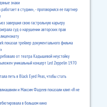
одяные знаки
 работает в студии», - проговорился ее партнер
y
ьюз завершил свою гастрольную карьеру
оиграла суд о нарушении авторских прав
 лицензиату
Park показал трейлер документального фильма
r»
ребовало от театра Кадышевой неустойку
выложен уникальный концерт Led Zeppelin 1970
тала петь в Black Eyed Peas, чтобы стать
влиашвили и Максим Фадеев показали клип «Я не
дебютировала в большом кино