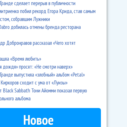
Гранде сделает перерыв в публичности
итриенко побил рекорд Егора Крида, став самым
стом, собравшим Лужники
Dabro добилась отмены бренда ресторана
др Добронравов рассказал «Чего хотят
ашла «Время любить»
я дождя» просят: «Не смотри наверх»
Гранде выпустила «злобный» альбом «Petal»
Киркоров сходит с ума от «Луизы»
т Black Sabbath Тони Айомми показал первую
ольного альбома
Новое