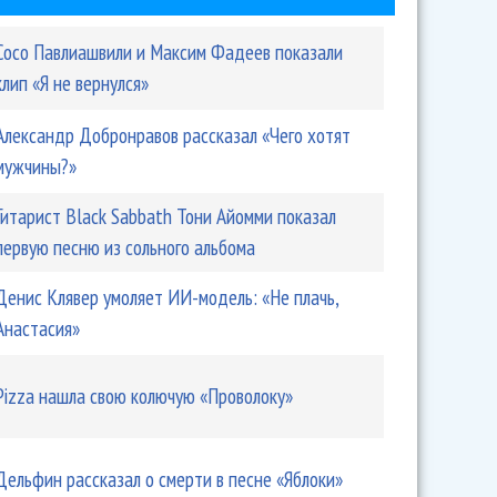
Сосо Павлиашвили и Максим Фадеев показали
клип «Я не вернулся»
Александр Добронравов рассказал «Чего хотят
мужчины?»
Гитарист Black Sabbath Тони Айомми показал
первую песню из сольного альбома
Денис Клявер умоляет ИИ-модель: «Не плачь,
Анастасия»
Pizza нашла свою колючую «Проволоку»
Дельфин рассказал о смерти в песне «Яблоки»