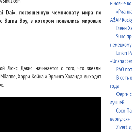
WSmuz.com
и новые в
«Рианна
i Dai», посвященную чемпионату мира по
A$AP Rock
с Burna Boy, в котором появились мировые
Гленн Х
Suno пр
немецкому
Linkin 
«Unshatte
ой Люкс Дэвис, начинается с того, что звезды
РАО пот
 Мбаппе, Харри Кейна и Эрлинга Холанда, выходят
В сеть 
е.
года
Ферги с
лучшей
Сосо Па
вернулся»
Zivert 