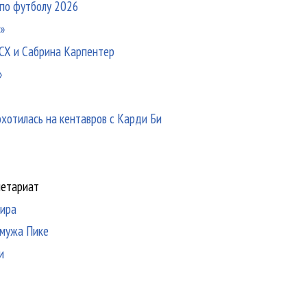
 по футболу 2026
o»
XCX и Сабрина Карпентер
»
охотилась на кентавров с Карди Би
олетариат
мира
 мужа Пике
и