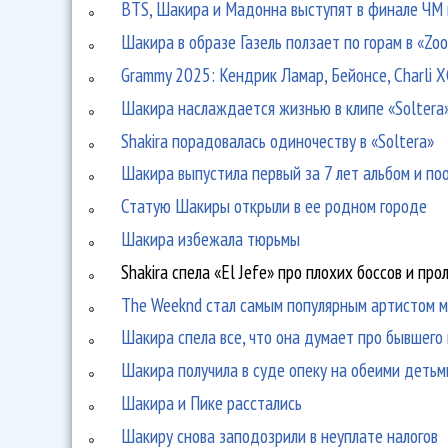
BTS, Шакира и Мадонна выступят в финале ЧМ
Шакира в образе Газель ползает по горам в «Zo
Grammy 2025: Кендрик Ламар, Бейонсе, Charli 
Шакира наслаждается жизнью в клипе «Soltera
Shakira порадовалась одиночеству в «Soltera»
Шакира выпустила первый за 7 лет альбом и по
Статую Шакиры открыли в ее родном городе
Шакира избежала тюрьмы
Shakira спела «El Jefe» про плохих боссов и пр
The Weeknd стал самым популярным артистом 
Шакира спела все, что она думает про бывшего
Шакира получила в суде опеку на обеими детьм
Шакира и Пике расстались
Шакиру снова заподозрили в неуплате налогов