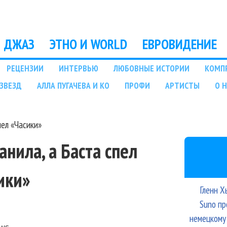
Перейти к основному
содержанию
ДЖАЗ
ЭТНО И WORLD
ЕВРОВИДЕНИЕ
РЕЦЕНЗИИ
ИНТЕРВЬЮ
ЛЮБОВНЫЕ ИСТОРИИ
КОМП
ЗВЕЗД
АЛЛА ПУГАЧЕВА И КО
ПРОФИ
АРТИСТЫ
О 
пел «Часики»
анила, а Баста спел
ики»
Гленн Х
Suno пр
немецкому