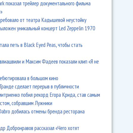
Park показал трейлер документального фильма
r»
ребовало от театра Кадышевой неустойку
выложен уникальный концерт Led Zeppelin 1970
тала петь в Black Eyed Peas, чтобы стать
влиашвили и Максим Фадеев показали клип «Я не
дебютировала в большом кино
Гранде сделает перерыв в публичности
итриенко побил рекорд Егора Крида, став самым
стом, собравшим Лужники
Dabro добилась отмены бренда ресторана
др Добронравов рассказал «Чего хотят