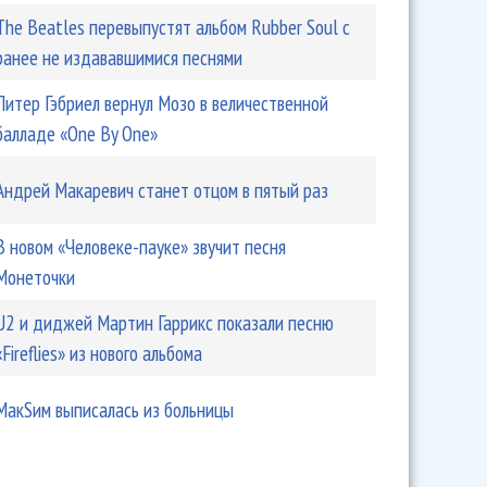
стадионы
The Beatles перевыпустят альбом Rubber Soul с
ранее не издававшимися песнями
Питер Гэбриел вернул Мозо в величественной
балладе «One By One»
Андрей Макаревич станет отцом в пятый раз
В новом «Человеке-пауке» звучит песня
Монеточки
U2 и диджей Мартин Гаррикс показали песню
«Fireflies» из нового альбома
МакSим выписалась из больницы