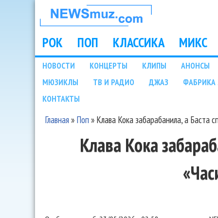
НОВОСТИ
МУЗЫКИ И
РОК
ПОП
КЛАССИКА
МИКС
Main menu
ШОУ БИЗНЕСА
НОВОСТИ
КОНЦЕРТЫ
КЛИПЫ
АНОНСЫ
Подразделы
МЮЗИКЛЫ
ТВ И РАДИО
ДЖАЗ
ФАБРИКА 
NEWSMUZ.COM
КОНТАКТЫ
Главная
»
Поп
»
Клава Кока забарабанила, а Баста с
Вы здесь
Клава Кока забараб
«Час