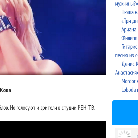
мужчины?»
Нюша н
«Три дн
Ариана 
Филипп 
Гитарис
песню из с
Денис К
Анастасия
Mordor 
Loboda 
 Кока
ов. Но голосуют и зрители в студии РЕН-ТВ.