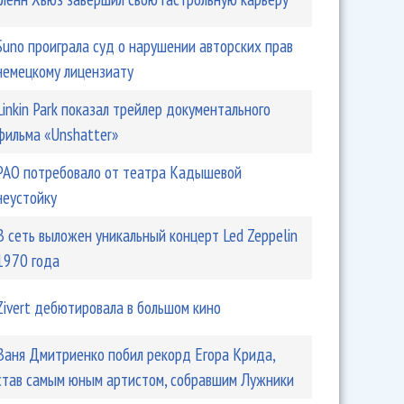
Гленн Хьюз завершил свою гастрольную карьеру
Suno проиграла суд о нарушении авторских прав
немецкому лицензиату
Linkin Park показал трейлер документального
фильма «Unshatter»
РАО потребовало от театра Кадышевой
неустойку
В сеть выложен уникальный концерт Led Zeppelin
1970 года
Zivert дебютировала в большом кино
Ваня Дмитриенко побил рекорд Егора Крида,
став самым юным артистом, собравшим Лужники