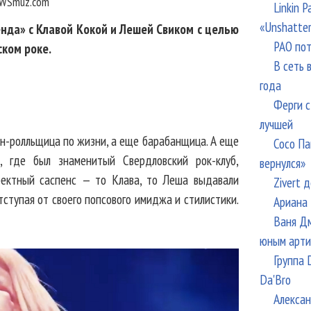
WSmuz.com
Linkin 
«Unshatte
енда» с Клавой Кокой и Лешей Свиком с целью
РАО пот
ском роке.
В сеть 
года
Ферги с
лучшей
к-н-ролльщица по жизни, а еще барабанщица. А еще
Сосо Па
 где был знаменитый Свердловский рок-клуб,
вернулся»
фектный саспенс — то Клава, то Леша выдавали
Zivert 
тступая от своего попсового имиджа и стилистики.
Ариана 
Ваня Дм
юным арти
Группа 
Da'Bro
Алексан