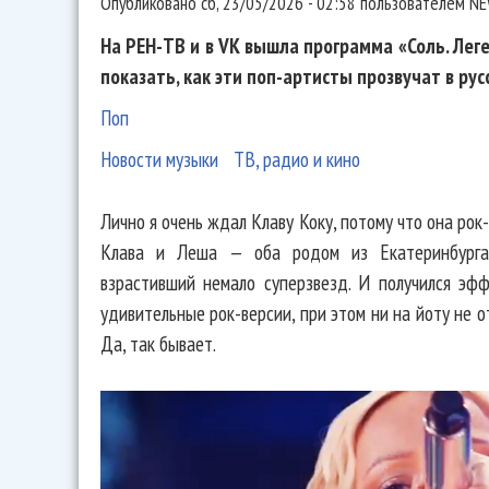
Опубликовано
сб, 23/05/2026 - 02:58
пользователем
NE
На РЕН-ТВ и в VK вышла программа «Соль. Лег
показать, как эти поп-артисты прозвучат в рус
Поп
Новости музыки
ТВ, радио и кино
Лично я очень ждал Клаву Коку, потому что она ро
Клава и Леша — оба родом из Екатеринбурга,
взрастивший немало суперзвезд. И получился эф
удивительные рок-версии, при этом ни на йоту не о
Да, так бывает.