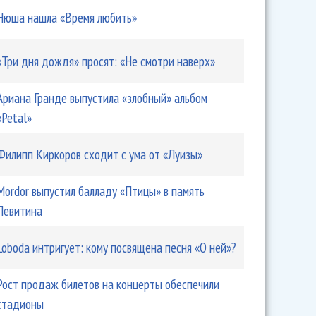
Нюша нашла «Время любить»
«Три дня дождя» просят: «Не смотри наверх»
Ариана Гранде выпустила «злобный» альбом
«Petal»
Филипп Киркоров сходит с ума от «Луизы»
Mordor выпустил балладу «Птицы» в память
Левитина
Loboda интригует: кому посвящена песня «О ней»?
Рост продаж билетов на концерты обеспечили