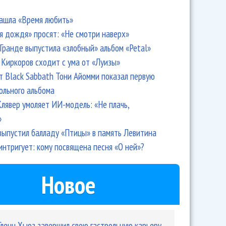
ашла «Время любить»
я дождя» просят: «Не смотри наверх»
Гранде выпустила «злобный» альбом «Petal»
Киркоров сходит с ума от «Луизы»
т Black Sabbath Тони Айомми показал первую
ольного альбома
лявер умоляет ИИ-модель: «Не плачь,
»
выпустил балладу «Птицы» в память Левитина
интригует: кому посвящена песня «О ней»?
Новое