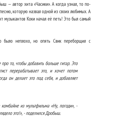
быш — автор хита «Часики». А когда узнал, то по-
песню, которую назвал одной из своих любимых. А
т музыкантов Коки начал её петь! Это был самый
о было неплохо, но опять Свик переборщил с
е про то, чтобы добавить больше гитар. Это
тист перерабатывает это, и хочет потом
огда он делает это под себя, и добавляет
 комбайне из мультфильма «Ну, погоди», -
глядело это!», - поделился Дробыш.