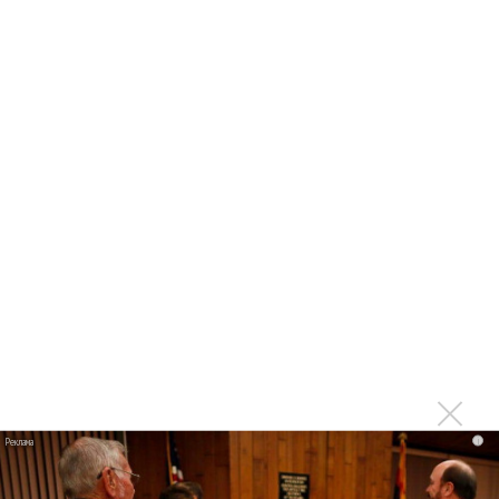
Karol G выпустила альбом с Дрейком и Бруно
Марсом
Максим Фадеев и Маша Ржевская перевыпустили
«Когда я стану кошкой»
Клава Кока официально вышла «Замуж»
«Элли на маковом поле», Максим Лутчак и
«Смешарики» объединились
Авраам Руссо выпустил две солнечные песни
Сергей Сычёв - «Хит-парады в СССР. Полное
исследование»
Suno внедрил инструмент по нарушениям авторских
прав и новые водяные знаки
«Рианна работает в студии», - проговорился ее
партнер A$AP Rocky
i
Гленн Хьюз завершил свою гастрольную карьеру
Suno проиграла суд о нарушении авторских прав