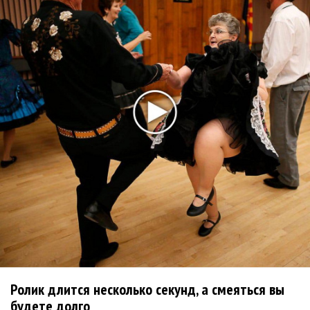
немецкому лицензиату
Linkin Park показал трейлер документального фильма
«Unshatter»
РАО потребовало от театра Кадышевой неустойку
В сеть выложен уникальный концерт Led Zeppelin
1970 года
Ферги стала петь в Black Eyed Peas, чтобы стать
лучшей
Сосо Павлиашвили и Максим Фадеев показали клип «Я
не вернулся»
Zivert дебютировала в большом кино
Новое
Ролик длится несколько секунд, а смеяться вы
будете долго