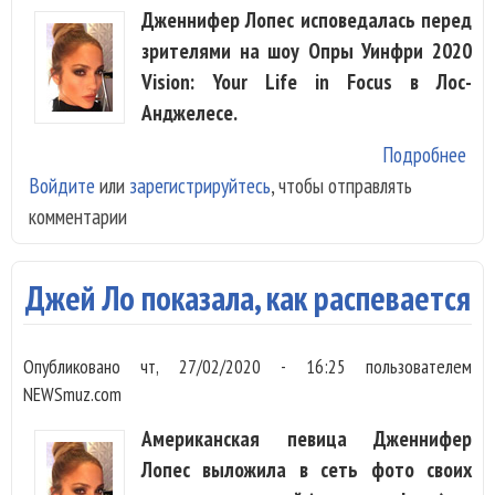
Дженнифер Лопес исповедалась перед
зрителями на шоу Опры Уинфри 2020
Vision: Your Life in Focus в Лос-
Анджелесе.
Подробнее
о Д
Войдите
или
зарегистрируйтесь
, чтобы отправлять
Ло:
комментарии
до
был
пол
Джей Ло показала, как распевается
себ
что
Опубликовано
чт, 27/02/2020 - 16:25
пользователем
пол
NEWSmuz.com
дру
Американская певица Дженнифер
Лопес выложила в сеть фото своих