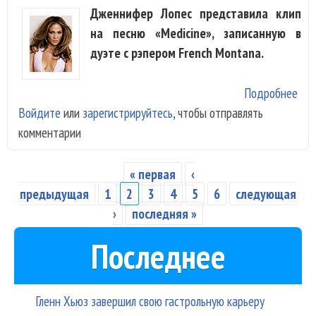
Дженнифер Лопес представила клип
на песню «Medicine», записанную в
дуэте с рэпером French Montana.
Подробнее
о У 
Войдите
или
зарегистрируйтесь
, чтобы отправлять
Lop
комментарии
«Me
асс
с ц
« первая
‹
Страницы
предыдущая
1
2
3
4
5
6
следующая
›
последняя »
Последнее
Гленн Хьюз завершил свою гастрольную карьеру