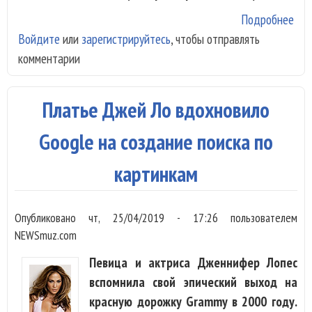
Подробнее
о Je
Войдите
или
зарегистрируйтесь
, чтобы отправлять
Lop
комментарии
ста
лам
Мос
Платье Джей Ло вдохновило
Google на создание поиска по
картинкам
Опубликовано
чт, 25/04/2019 - 17:26
пользователем
NEWSmuz.com
Певица и актриса Дженнифер Лопес
вспомнила свой эпический выход на
красную дорожку Grammy в 2000 году.