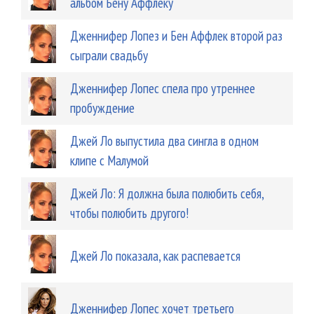
альбом Бену Аффлеку
Дженнифер Лопез и Бен Аффлек второй раз
сыграли свадьбу
Дженнифер Лопеc спела про утреннее
пробуждение
Джей Ло выпустила два сингла в одном
клипе с Малумой
Джей Ло: Я должна была полюбить себя,
чтобы полюбить другого!
Джей Ло показала, как распевается
Дженнифер Лопес хочет третьего