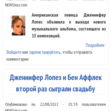
NEWSmuz.com
Американская певица Дженнифер
Лопес объявила о выходе нового
музыкального альбома, состоящего из
13 композиций.
Подробнее
о
Войдите
или
зарегистрируйтесь
, чтобы отправлять
Дж
комментарии
Лоп
пос
еще
Дженнифер Лопез и Бен Аффлек
аль
Бен
второй раз сыграли свадьбу
Афф
Опубликовано
пн, 22/08/2022 - 01:59
пользователем
NEWSmuz.com