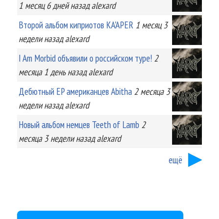
1 месяц 6 дней
назад
alexard
Второй альбом киприотов KA'APER
1 месяц 3
недели
назад
alexard
I Am Morbid объявили о российском туре!
2
месяца 1 день
назад
alexard
Дебютный EP американцев Abitha
2 месяца 3
недели
назад
alexard
Новый альбом немцев Teeth of Lamb
2
месяца 3 недели
назад
alexard
ещё