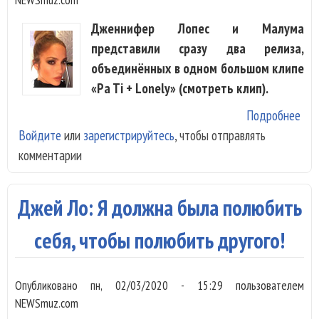
Дженнифер Лопес и Малума
представили сразу два релиза,
объединённых в одном большом клипе
«Pa Ti + Lonely» (смотреть клип).
Подробнее
о Д
Войдите
или
зарегистрируйтесь
, чтобы отправлять
Ло
комментарии
вып
два
син
Джей Ло: Я должна была полюбить
од
кли
себя, чтобы полюбить другого!
Мал
Опубликовано
пн, 02/03/2020 - 15:29
пользователем
NEWSmuz.com