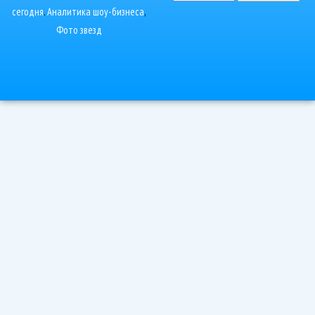
сегодня
.
Аналитика шоу-бизнеса
,
Фото звезд