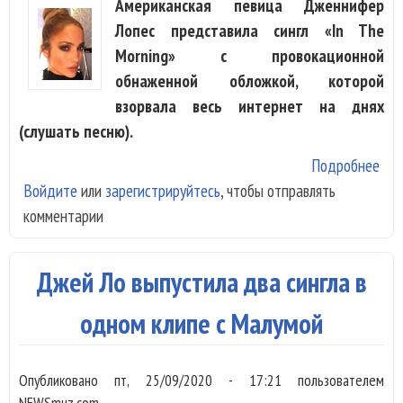
Американская певица Дженнифер
Лопеc представила сингл «In The
Morning» с провокационной
обнаженной обложкой, которой
взорвала весь интернет на днях
(слушать песню).
Подробнее
о
Войдите
или
зарегистрируйтесь
, чтобы отправлять
Дж
комментарии
Лоп
про
про
Джей Ло выпустила два сингла в
одном клипе с Малумой
Опубликовано
пт, 25/09/2020 - 17:21
пользователем
NEWSmuz.com