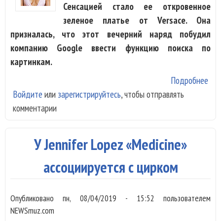
Сенсацией стало ее откровенное
зеленое платье от Versace. Она
призналась, что этот вечерний наряд побудил
компанию Google ввести функцию поиска по
картинкам.
Подробнее
о П
Войдите
или
зарегистрируйтесь
, чтобы отправлять
Дж
комментарии
вдо
Goo
соз
У Jennifer Lopez «Medicine»
пои
кар
ассоциируется с цирком
Опубликовано
пн, 08/04/2019 - 15:52
пользователем
NEWSmuz.com