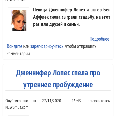
Певица Дженнифер Лопез и актер Бен
Аффлек снова сыграли свадьбу, на этот
раз для друзей и семьи.
Подробнее
о
Войдите
или
зарегистрируйтесь
, чтобы отправлять
Дж
комментарии
Лоп
Аф
вто
Дженнифер Лопеc спела про
сыг
сва
утреннее пробуждение
Опубликовано
пт, 27/11/2020 - 15:43
пользователем
NEWSmuz.com