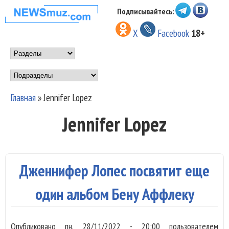
Перейти к основному
Подписывайтесь:
НОВОСТИ
содержанию
X
Facebook
18+
МУЗЫКИ И
Main menu
ШОУ БИЗНЕСА
Подразделы
NEWSMUZ.COM
Главная
»
Jennifer Lopez
Вы здесь
Jennifer Lopez
Дженнифер Лопес посвятит еще
один альбом Бену Аффлеку
Опубликовано
пн, 28/11/2022 - 20:00
пользователем