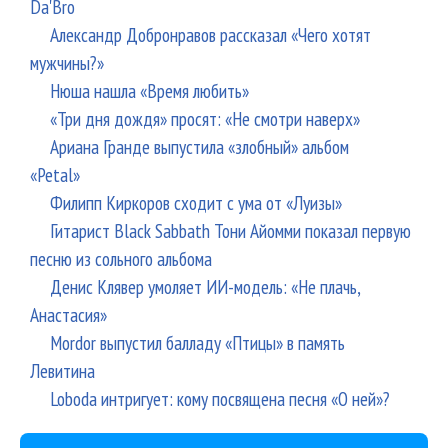
Da'Bro
Александр Добронравов рассказал «Чего хотят
мужчины?»
Нюша нашла «Время любить»
«Три дня дождя» просят: «Не смотри наверх»
Ариана Гранде выпустила «злобный» альбом
«Petal»
Филипп Киркоров сходит с ума от «Луизы»
Гитарист Black Sabbath Тони Айомми показал первую
песню из сольного альбома
Денис Клявер умоляет ИИ-модель: «Не плачь,
Анастасия»
Mordor выпустил балладу «Птицы» в память
Левитина
Loboda интригует: кому посвящена песня «О ней»?