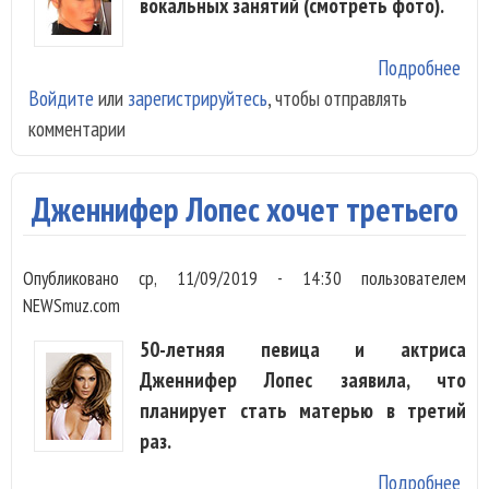
вокальных занятий (смотреть фото).
Подробнее
о Д
Войдите
или
зарегистрируйтесь
, чтобы отправлять
пок
комментарии
как
рас
Дженнифер Лопес хочет третьего
Опубликовано
ср, 11/09/2019 - 14:30
пользователем
NEWSmuz.com
50-летняя певица и актриса
Дженнифер Лопес заявила, что
планирует стать матерью в третий
раз.
Подробнее
о