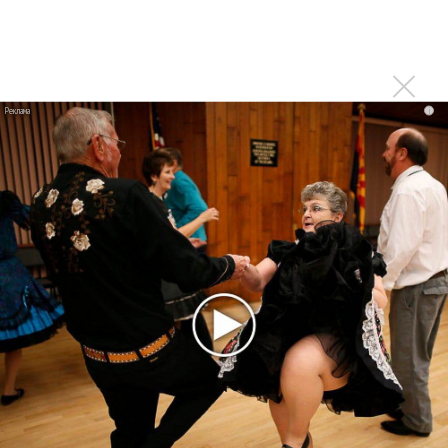
Клава Кока официально вышла «Замуж»
«Элли на маковом поле», Максим Лутчак и
«Смешарики» объединились
Авраам Руссо выпустил две солнечные песни
i
Сергей Сычёв - «Хит-парады в СССР. Полное
исследование»
Suno внедрил инструмент по нарушениям авторских
прав и новые водяные знаки
«Рианна работает в студии», - проговорился ее
партнер A$AP Rocky
Гленн Хьюз завершил свою гастрольную карьеру
Suno проиграла суд о нарушении авторских прав
немецкому лицензиату
Linkin Park показал трейлер документального фильма
«Unshatter»
РАО потребовало от театра Кадышевой неустойку