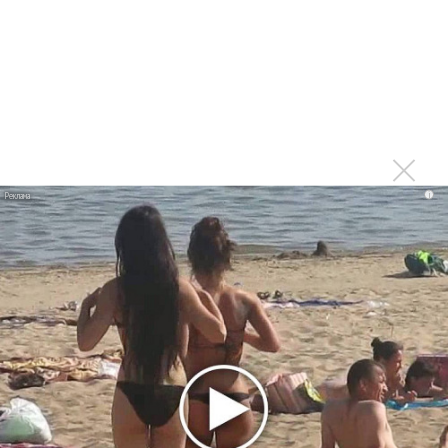
фита
Karol G выпустила альбом с Дрейком и Бруно
Марсом
Максим Фадеев и Маша Ржевская перевыпустили
«Когда я стану кошкой»
Клава Кока официально вышла «Замуж»
«Элли на маковом поле», Максим Лутчак и
i
«Смешарики» объединились
Авраам Руссо выпустил две солнечные песни
Сергей Сычёв - «Хит-парады в СССР. Полное
исследование»
Suno внедрил инструмент по нарушениям авторских
прав и новые водяные знаки
«Рианна работает в студии», - проговорился ее
партнер A$AP Rocky
Гленн Хьюз завершил свою гастрольную карьеру