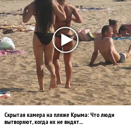
самым юным артистом, собравшим Лужники
Группа Dabro добилась отмены бренда ресторана
Da'Bro
Александр Добронравов рассказал «Чего хотят
мужчины?»
Нюша нашла «Время любить»
«Три дня дождя» просят: «Не смотри наверх»
Ариана Гранде выпустила «злобный» альбом
«Petal»
Филипп Киркоров сходит с ума от «Луизы»
Новое
Скрытая камера на пляже Крыма: Что люди
Сосо Павлиашвили и Максим Фадеев
вытворяют, когда их не видят...
показали клип «Я не вернулся»