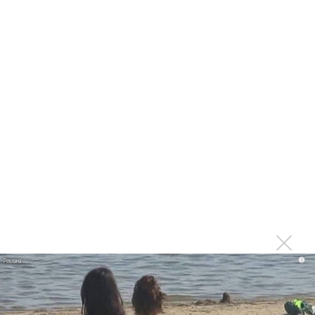
партнер A$AP Rocky
Гленн Хьюз завершил свою гастрольную карьеру
Suno проиграла суд о нарушении авторских прав
немецкому лицензиату
Linkin Park показал трейлер документального фильма
«Unshatter»
РАО потребовало от театра Кадышевой неустойку
В сеть выложен уникальный концерт Led Zeppelin
1970 года
Ферги стала петь в Black Eyed Peas, чтобы стать
лучшей
Сосо Павлиашвили и Максим Фадеев показали клип «Я
не вернулся»
Zivert дебютировала в большом кино
i
Ариана Гранде сделает перерыв в публичности
Ваня Дмитриенко побил рекорд Егора Крида, став