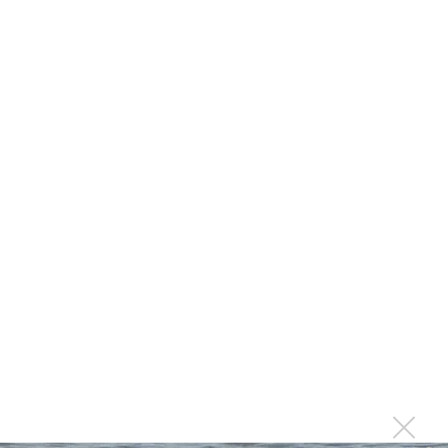
Suno внедрил инструмент по нарушениям авторских
прав и новые водяные знаки
«Рианна работает в студии», - проговорился ее
партнер A$AP Rocky
Гленн Хьюз завершил свою гастрольную карьеру
Suno проиграла суд о нарушении авторских прав
немецкому лицензиату
Linkin Park показал трейлер документального фильма
«Unshatter»
РАО потребовало от театра Кадышевой неустойку
В сеть выложен уникальный концерт Led Zeppelin
1970 года
Ферги стала петь в Black Eyed Peas, чтобы стать
лучшей
Сосо Павлиашвили и Максим Фадеев показали клип «Я
не вернулся»