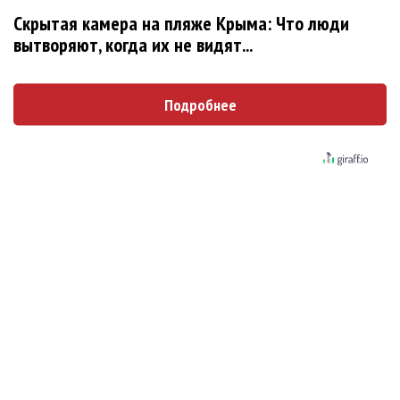
Скрытая камера на пляже Крыма: Что люди
Новое
вытворяют, когда их не видят...
Подробнее
Андрей Макаревич станет отцом в пятый раз
Певец Анатолий Цой женился и обвенчался
Участница группы Spice Girls Мел Си выходит
замуж
Сергей Лазарев порадовал сына-болельщика
Реал Мадрид
Сиа будет выплачивать бывшему мужу более
40 000 долларов в месяц в качестве