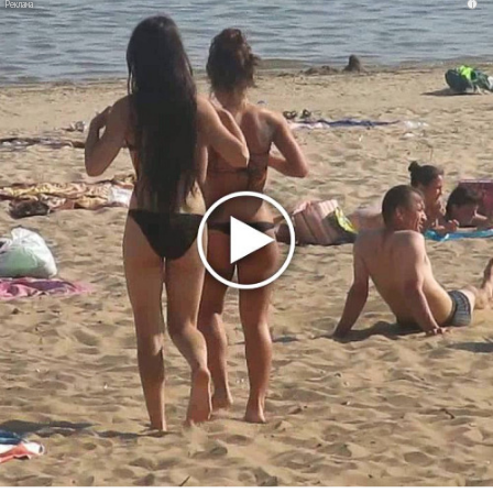
i
Zivert дебютировала в большом кино
Ариана Гранде сделает перерыв в публичности
Ваня Дмитриенко побил рекорд Егора Крида, став
самым юным артистом, собравшим Лужники
Группа Dabro добилась отмены бренда ресторана
Da'Bro
Александр Добронравов рассказал «Чего хотят
мужчины?»
Нюша нашла «Время любить»
«Три дня дождя» просят: «Не смотри наверх»
Ариана Гранде выпустила «злобный» альбом
«Petal»
Филипп Киркоров сходит с ума от «Луизы»
Гитарист Black Sabbath Тони Айомми показал первую
песню из сольного альбома