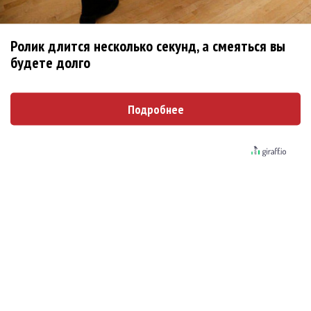
не вернулся»
Zivert дебютировала в большом кино
Ролик длится несколько секунд, а смеяться вы
будете долго
Новое
Подробнее
Kara Kross обнимает каждый «Новый день»
Продолжение фильма «Майкл» начнут
снимать уже в этом году
Басист Mötley Crüe признал использование
плейбэка на концертах
Мадонна и Кайли Миноуг впервые записали
два фита