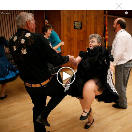
исследование»
Suno внедрил инструмент по нарушениям авторских
i
прав и новые водяные знаки
«Рианна работает в студии», - проговорился ее
партнер A$AP Rocky
Гленн Хьюз завершил свою гастрольную карьеру
Suno проиграла суд о нарушении авторских прав
немецкому лицензиату
Linkin Park показал трейлер документального фильма
«Unshatter»
РАО потребовало от театра Кадышевой неустойку
В сеть выложен уникальный концерт Led Zeppelin
1970 года
Ферги стала петь в Black Eyed Peas, чтобы стать
лучшей
Сосо Павлиашвили и Максим Фадеев показали клип «Я