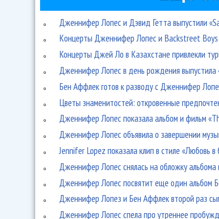
Дженнифер Лопес и Дэвид Гетта выпустили «Sa
Kонцерты Дженнифер Лопес и Backstreet Boys 
Концерты Джей Ло в Казахстане привлекли тур
Дженнифер Лопес в день рождения выпустила «
Бен Аффлек готов к разводу с Дженнифер Лопе
Цветы знаменитостей: откровенные предпочте
Дженнифер Лопес показала альбом и фильм «T
Дженнифер Лопес объявила о завершении музы
Jennifer Lopez показала клип в стиле «Любовь в
Дженнифер Лопес снялась на обложку альбома 
Дженнифер Лопес посвятит еще один альбом 
Дженнифер Лопез и Бен Аффлек второй раз сыг
Дженнифер Лопеc спела про утреннее пробуж