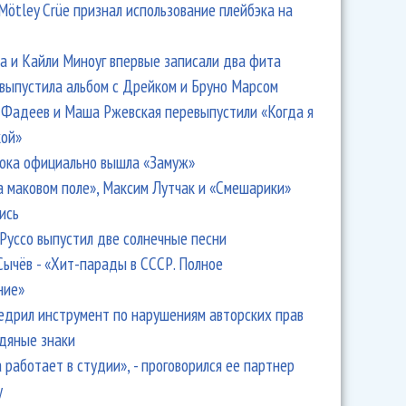
Mötley Crüe признал использование плейбэка на
 и Кайли Миноуг впервые записали два фита
 выпустила альбом с Дрейком и Бруно Марсом
Фадеев и Маша Ржевская перевыпустили «Когда я
кой»
ока официально вышла «Замуж»
а маковом поле», Максим Лутчак и «Смешарики»
ись
Руссо выпустил две солнечные песни
Сычёв - «Хит-парады в СССР. Полное
ние»
едрил инструмент по нарушениям авторских прав
одяные знаки
 работает в студии», - проговорился ее партнер
y