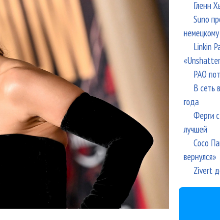
Гленн Х
Suno пр
немецкому
Linkin 
«Unshatte
РАО пот
В сеть 
года
Ферги с
лучшей
Сосо Па
вернулся»
Zivert 