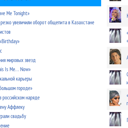
ve Me Tonight»
резко увеличили оборот общепита в Казахстане
истов
Birthday»
с
ния мировых звезд
his Is Me… Now»
кальной карьеры
 большом городе»
в российском наряде
Бену Аффлеку
рали свадьбу
дение