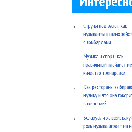
Интересн
Струны под залог: как
музыканты взаимодейс
с ломбардами
Музыка и спорт: как
правильный плейлист м
качество тренировки
Как рестораны выбира
музыку и что она говори
заведении?
Беларусь и хоккей: каку
роль музыка играет на 