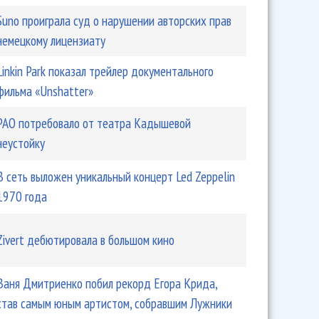
Suno проиграла суд о нарушении авторских прав
немецкому лицензиату
Linkin Park показал трейлер документального
фильма «Unshatter»
РАО потребовало от театра Кадышевой
неустойку
В сеть выложен уникальный концерт Led Zeppelin
1970 года
Zivert дебютировала в большом кино
Ваня Дмитриенко побил рекорд Егора Крида,
став самым юным артистом, собравшим Лужники