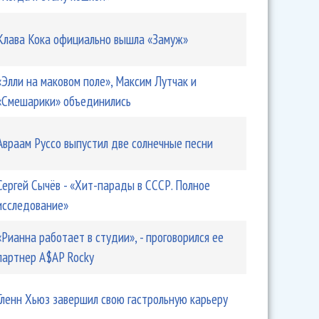
Клава Кока официально вышла «Замуж»
«Элли на маковом поле», Максим Лутчак и
«Смешарики» объединились
Авраам Руссо выпустил две солнечные песни
Сергей Сычёв - «Хит-парады в СССР. Полное
исследование»
«Рианна работает в студии», - проговорился ее
партнер A$AP Rocky
Гленн Хьюз завершил свою гастрольную карьеру