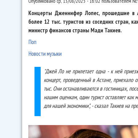
Опубликовано
ср, 13/08/2025 - 16:02
пользователем
NE
Концерты Дженнифер Лопес, прошедшие в А
более 12 тыс. туристов из соседних стран, к
министр финансов страны Мади Такиев.
Поп
Новости музыки
"Джей Ло не прилетает одна - к ней приез
концерт, проведенный в Астане, приехало о
тыс. Они останавливаются в гостиницах, пос
нашим оценкам, один турист оставляет как 
для нашей экономики", - сказал Такиев на п