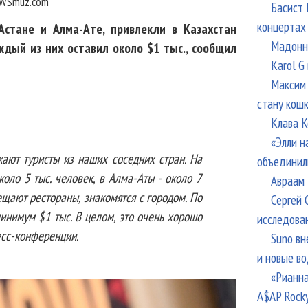
WSmuz.com
Басист 
концертах
стане и Алма-Ате, привлекли в Казахстан
Мадонна
аждый из них оставил около $1 тыс., сообщил
Karol G
Максим 
стану кош
Клава К
«Элли н
жают туристы из наших соседних стран. На
объединил
коло 5 тыс. человек, в Алма-Аты - около 7
Авраам 
ещают рестораны, знакомятся с городом. По
Сергей 
минимум $1 тыс. В целом, это очень хорошо
исследова
ресс-конференции.
Suno вн
и новые в
«Рианна
A$AP Rock