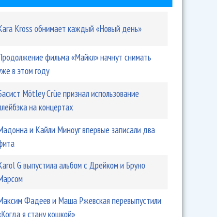
Kara Kross обнимает каждый «Новый день»
Продолжение фильма «Майкл» начнут снимать
уже в этом году
Басист Mötley Crüe признал использование
плейбэка на концертах
Мадонна и Кайли Миноуг впервые записали два
фита
Karol G выпустила альбом с Дрейком и Бруно
Марсом
Максим Фадеев и Маша Ржевская перевыпустили
«Когда я стану кошкой»