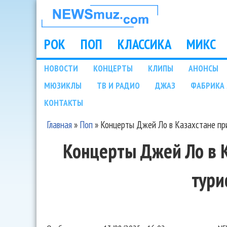
НОВОСТИ
МУЗЫКИ И
РОК
ПОП
КЛАССИКА
МИКС
Main menu
ШОУ БИЗНЕСА
НОВОСТИ
КОНЦЕРТЫ
КЛИПЫ
АНОНСЫ
Подразделы
МЮЗИКЛЫ
ТВ И РАДИО
ДЖАЗ
ФАБРИКА 
NEWSMUZ.COM
КОНТАКТЫ
Главная
»
Поп
»
Концерты Джей Ло в Казахстане пр
Вы здесь
Концерты Джей Ло в 
тури