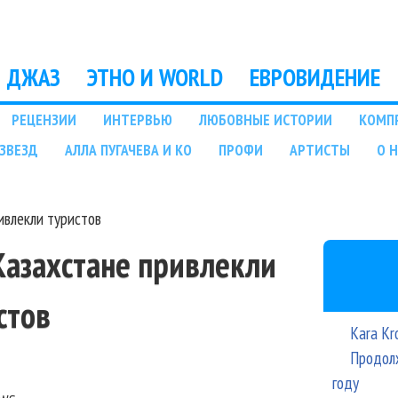
Перейти к основному
содержанию
ДЖАЗ
ЭТНО И WORLD
ЕВРОВИДЕНИЕ
РЕЦЕНЗИИ
ИНТЕРВЬЮ
ЛЮБОВНЫЕ ИСТОРИИ
КОМП
ЗВЕЗД
АЛЛА ПУГАЧЕВА И КО
ПРОФИ
АРТИСТЫ
О 
ивлекли туристов
Казахстане привлекли
стов
Kara Kr
Продолж
году