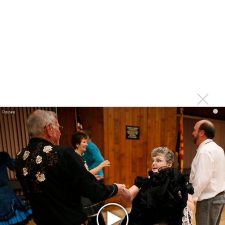
полюбить другого!
Джей Ло показала, как распевается
Дженнифер Лопес хочет третьего
Jennifer Lopez станцевала ламбаду в Москве
Платье Джей Ло вдохновило Google на создание поиска
по картинкам
У Jennifer Lopez «Medicine» ассоциируется с цирком
i
Последнее
Kara Kross обнимает каждый «Новый день»
Продолжение фильма «Майкл» начнут снимать уже в
этом году
Басист Mötley Crüe признал использование плейбэка