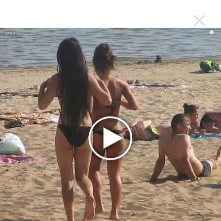
Авраам Руссо выпустил две солнечные песни
Сергей Сычёв - «Хит-парады в СССР. Полное
исследование»
i
Suno внедрил инструмент по нарушениям авторских
прав и новые водяные знаки
«Рианна работает в студии», - проговорился ее
партнер A$AP Rocky
Гленн Хьюз завершил свою гастрольную карьеру
Suno проиграла суд о нарушении авторских прав
немецкому лицензиату
Linkin Park показал трейлер документального фильма
«Unshatter»
РАО потребовало от театра Кадышевой неустойку
В сеть выложен уникальный концерт Led Zeppelin
1970 года
Ферги стала петь в Black Eyed Peas, чтобы стать