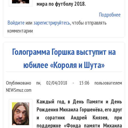
мира по футболу 2018.
Подробнее
о
Войдите
или
зарегистрируйтесь
, чтобы отправлять
«Кн
комментарии
зап
син
ЧM
Голограмма Горшка выступит на
20
юбилее «Короля и Шута»
Опубликовано
пн, 02/04/2018 - 15:06
пользователем
NEWSmuz.com
Каждый год, в День Памяти и День
Рождения Михаила Горшенёва, его друг
и соратник Андрей Князев, при
поддержке «Фонда памяти Михаила