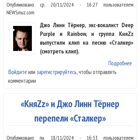
Опубликовано
ср, 20/11/2024 - 16:27
пользователем
NEWSmuz.com
Джо Линн Тёрнер, экс-вокалист Deep
Purple и Rainbow, и группа КняZz
выпустили клип на песню «Сталкер»
(смотреть клип).
Подробнее
о К
Войдите
или
зарегистрируйтесь
, чтобы отправлять
Дж
комментарии
Тёр
спа
жел
«КняZz» и Джо Линн Тёрнер
Апо
в «
перепели «Сталкер»
Опубликовано
пн, 18/11/2024 - 16:53
пользователем