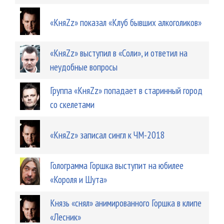
«КняZz» показал «Клуб бывших алкоголиков»
«КняZz» выступил в «Соли», и ответил на
неудобные вопросы
Группа «КняZz» попадает в старинный город
со скелетами
«КняZz» записал сингл к ЧM-2018
Голограмма Горшка выступит на юбилее
«Короля и Шута»
Князь «снял» анимированного Горшка в клипе
«Лесник»