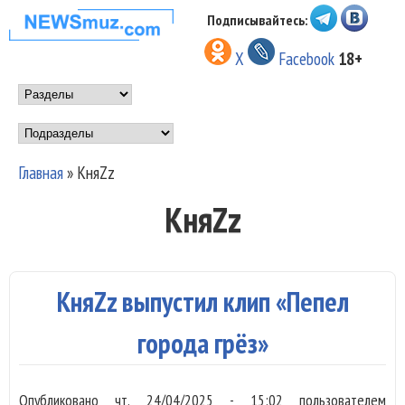
Перейти к основному
Подписывайтесь:
НОВОСТИ
содержанию
X
Facebook
18+
МУЗЫКИ И
Main menu
ШОУ БИЗНЕСА
Подразделы
NEWSMUZ.COM
Главная
»
КняZz
Вы здесь
КняZz
КняZz выпустил клип «Пепел
города грёз»
Опубликовано
чт, 24/04/2025 - 15:02
пользователем