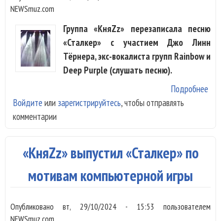
NEWSmuz.com
Группа «КняZz» перезаписала песню
«Сталкер» с участием Джо Линн
Тёрнера, экс-вокалиста групп Rainbow и
Deep Purple (слушать песню).
Подробнее
о «
Войдите
или
зарегистрируйтесь
, чтобы отправлять
и 
комментарии
Лин
Тёр
пер
«КняZz» выпустил «Сталкер» по
«Ст
мотивам компьютерной игры
Опубликовано
вт, 29/10/2024 - 15:53
пользователем
NEWSmuz.com