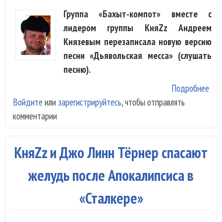
Группа «Бахыт-компот» вместе с
лидером группы КняZz Андреем
Князевым перезаписала новую версию
песни «Дьявольская месса» (слушать
песню).
Подробнее
о «
Войдите
или
зарегистрируйтесь
, чтобы отправлять
ком
комментарии
Кня
пер
«Дь
КняZz и Джо Линн Тёрнер спасают
мес
желудь после Апокалипсиса в
«Сталкере»