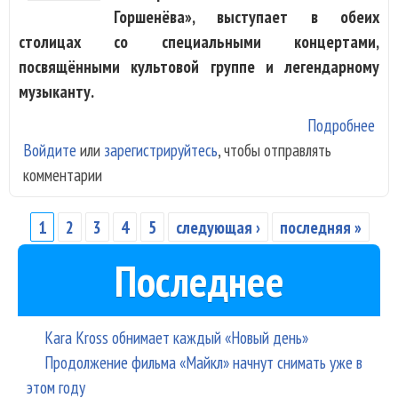
Горшенёва», выступает в обеих
столицах со специальными концертами,
посвящёнными культовой группе и легендарному
музыканту.
Подробнее
о
Войдите
или
зарегистрируйтесь
, чтобы отправлять
Гол
комментарии
Гор
выс
на 
1
2
3
4
5
следующая ›
последняя »
Страницы
«Ко
Последнее
Шу
Kara Kross обнимает каждый «Новый день»
Продолжение фильма «Майкл» начнут снимать уже в
этом году