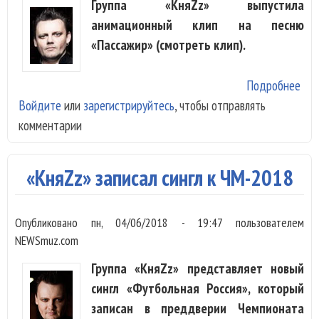
Группа «КняZz» выпустила
анимационный клип на песню
«Пассажир» (смотреть клип).
Подробнее
о Г
Войдите
или
зарегистрируйтесь
, чтобы отправлять
«Кн
комментарии
поп
в
ста
«КняZz» записал сингл к ЧM-2018
гор
ске
Опубликовано
пн, 04/06/2018 - 19:47
пользователем
NEWSmuz.com
Группа «КняZz» представляет новый
сингл «Футбольная Россия», который
записан в преддверии Чемпионата