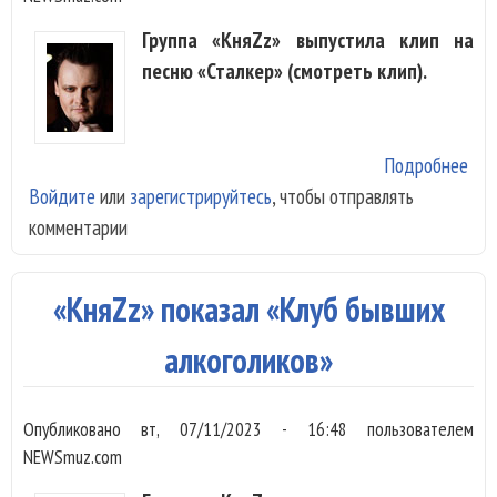
Группа «КняZz» выпустила клип на
песню «Сталкер» (смотреть клип).
Подробнее
о «
Войдите
или
зарегистрируйтесь
, чтобы отправлять
вып
комментарии
«Ст
мот
ком
«КняZz» показал «Клуб бывших
игр
алкоголиков»
Опубликовано
вт, 07/11/2023 - 16:48
пользователем
NEWSmuz.com