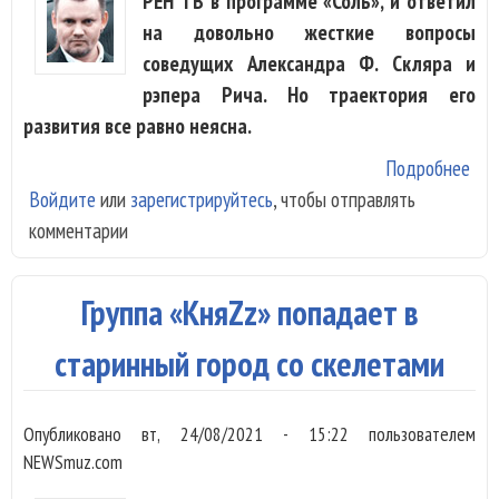
РЕН ТВ в программе «Соль», и ответил
на довольно жесткие вопросы
соведущих Александра Ф. Скляра и
рэпера Рича. Но траектория его
развития все равно неясна.
Подробнее
о «
Войдите
или
зарегистрируйтесь
, чтобы отправлять
выс
комментарии
«Со
отв
неу
Группа «КняZz» попадает в
воп
старинный город со скелетами
Опубликовано
вт, 24/08/2021 - 15:22
пользователем
NEWSmuz.com