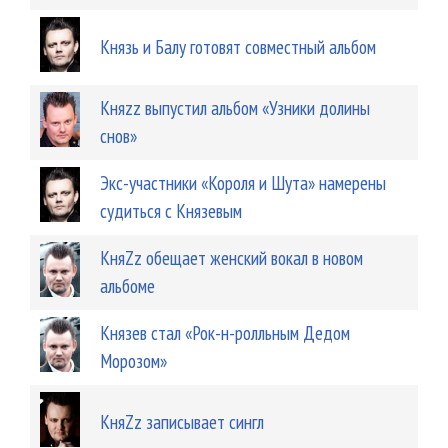
Князь и Балу готовят совместный альбом
Княzz выпустил альбом «Узники долины
снов»
Экс-участники «Короля и Шута» намерены
судиться с Князевым
КняZz обещает женский вокал в новом
альбоме
Князев стал «Рок-н-ролльным Дедом
Морозом»
КняZz записывает сингл