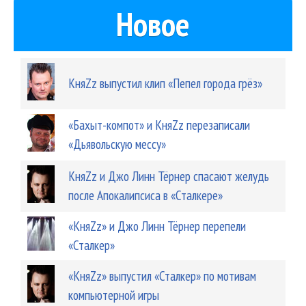
Новое
КняZz выпустил клип «Пепел города грёз»
«Бахыт-компот» и КняZz перезаписали
«Дьявольскую мессу»
КняZz и Джо Линн Тёрнер спасают желудь
после Апокалипсиса в «Сталкере»
«КняZz» и Джо Линн Тёрнер перепели
«Сталкер»
«КняZz» выпустил «Сталкер» по мотивам
компьютерной игры