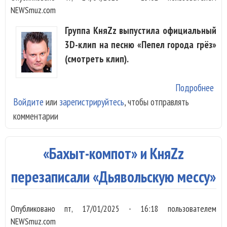
NEWSmuz.com
Группа КняZz выпустила официальный
3D-клип на песню «Пепел города грёз»
(смотреть клип).
Подробнее
о К
Войдите
или
зарегистрируйтесь
, чтобы отправлять
вып
комментарии
кли
«Пе
гор
«Бахыт-компот» и КняZz
грё
перезаписали «Дьявольскую мессу»
Опубликовано
пт, 17/01/2025 - 16:18
пользователем
NEWSmuz.com