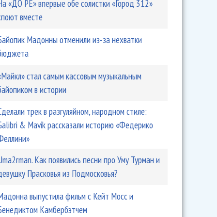
На «ДО РЕ» впервые обе солистки «Город 312»
споют вместе
Байопик Мадонны отменили из-за нехватки
бюджета
«Майкл» стал самым кассовым музыкальным
байопиком в истории
Сделали трек в разгуляйном, народном стиле:
Galibri & Mavik рассказали историю «Федерико
Феллини»
Uma2rman. Как появились песни про Уму Турман и
девушку Прасковья из Подмосковья?
Мадонна выпустила фильм с Кейт Мосс и
Бенедиктом Камбербэтчем