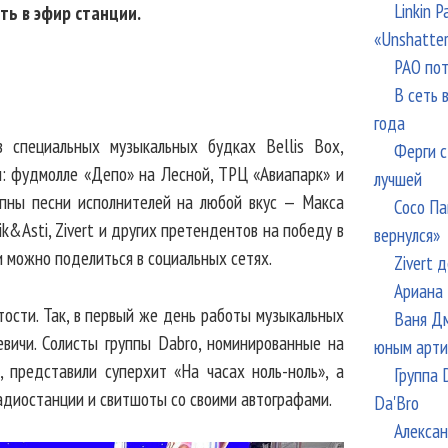
Linkin 
ть в эфир станции.
«Unshatte
РАО пот
В сеть 
года
 специальных музыкальных будках Bellis Box,
Ферги с
ы: фудмолле «Депо» на Лесной, ТРЦ «Авиапарк» и
лучшей
упны песни исполнителей на любой вкус — Макса
Сосо Па
ik&Asti, Zivert и других претендентов на победу в
вернулся»
 можно поделиться в социальных сетях.
Zivert 
Ариана 
тости. Так, в первый же день работы музыкальных
Ваня Дм
евичи. Солисты группы Dabro, номинированные на
юным арти
 представили суперхит «На часах ноль-ноль», а
Группа 
диостанции и свитшоты со своими автографами.
Da'Bro
Алексан