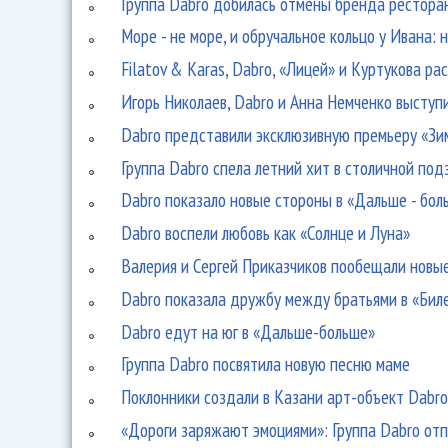
Группа Dabro добилась отмены бренда рестора
Море - не море, и обручальное кольцо у Ивана: 
Filatov & Karas, Dabro, «Лицей» и Куртукова ра
Игорь Николаев, Dabro и Анна Немченко выступ
Dabro представили эксклюзивную премьеру «Зи
Группа Dabro спела летний хит в столичной под
Dabro показало новые стороны в «Дальше - бол
Dabro воспели любовь как «Солнце и Луна»
Валерия и Сергей Приказчиков пообещали новые
Dabro показала дружбу между братьями в «Бил
Dabro едут на юг в «Дальше-больше»
Группа Dabro посвятила новую песню маме
Поклонники создали в Казани арт-объект Dabr
«Дороги заряжают эмоциями»: Группа Dabro от