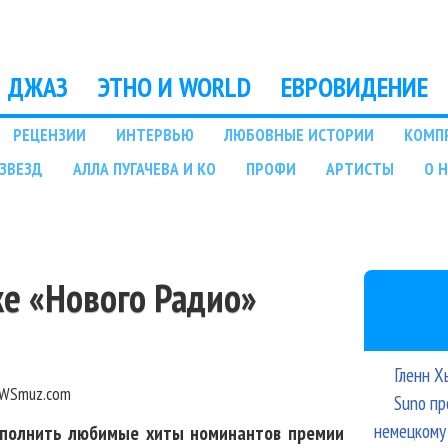
Перейти к основному
содержанию
ДЖАЗ
ЭТНО И WORLD
ЕВРОВИДЕНИЕ
РЕЦЕНЗИИ
ИНТЕРВЬЮ
ЛЮБОВНЫЕ ИСТОРИИ
КОМП
ЗВЕЗД
АЛЛА ПУГАЧЕВА И КО
ПРОФИ
АРТИСТЫ
О 
ке «Нового Радио»
Гленн Х
WSmuz.com
Suno пр
немецкому
сполнить любимые хиты номинантов премии