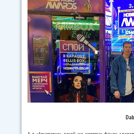
Dab
А в «Авиапарке» такой же сюрприз фанам сделал