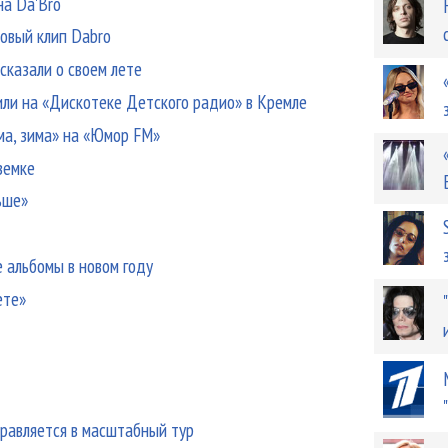
на Da'Bro
новый клип Dabro
ссказали о своем лете
или на «Дискотеке Детского радио» в Кремле
ма, зима» на «Юмор FM»
земке
ьше»
 альбомы в новом году
ете»
o
правляется в масштабный тур