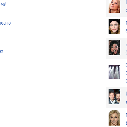
еo!
 песню
я»