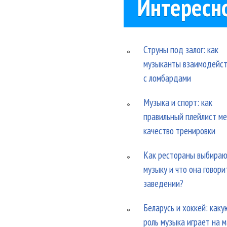
Интересн
Струны под залог: как
музыканты взаимодейс
с ломбардами
Музыка и спорт: как
правильный плейлист м
качество тренировки
Как рестораны выбира
музыку и что она говори
заведении?
Беларусь и хоккей: каку
роль музыка играет на 