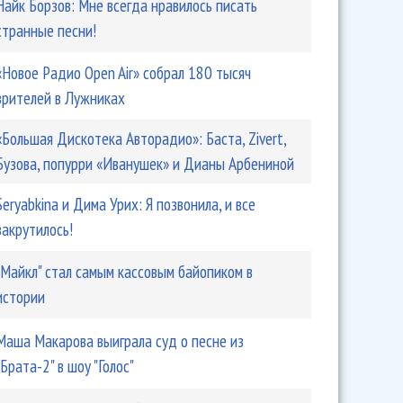
Найк Борзов: Мне всегда нравилось писать
странные песни!
«Новое Радио Open Air» собрал 180 тысяч
зрителей в Лужниках
«Большая Дискотека Авторадио»: Баста, Zivert,
Бузова, попурри «Иванушек» и Дианы Арбениной
Seryabkina и Дима Урих: Я позвонила, и все
закрутилось!
"Майкл" стал самым кассовым байопиком в
истории
Маша Макарова выиграла суд о песне из
"Брата-2" в шоу "Голос"