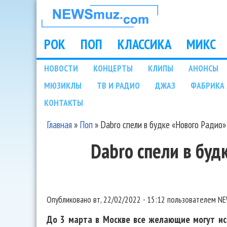
НОВОСТИ
МУЗЫКИ И
РОК
ПОП
КЛАССИКА
МИКС
Main menu
ШОУ БИЗНЕСА
НОВОСТИ
КОНЦЕРТЫ
КЛИПЫ
АНОНСЫ
Подразделы
МЮЗИКЛЫ
ТВ И РАДИО
ДЖАЗ
ФАБРИКА 
NEWSMUZ.COM
КОНТАКТЫ
Главная
»
Поп
»
Dabro спели в будке «Нового Радио»
Вы здесь
Dabro спели в буд
Опубликовано
вт, 22/02/2022 - 15:12
пользователем
NE
До 3 марта в Москве все желающие могут и