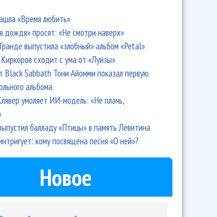
ашла «Время любить»
я дождя» просят: «Не смотри наверх»
Гранде выпустила «злобный» альбом «Petal»
Киркоров сходит с ума от «Луизы»
т Black Sabbath Тони Айомми показал первую
ольного альбома
лявер умоляет ИИ-модель: «Не плачь,
»
выпустил балладу «Птицы» в память Левитина
интригует: кому посвящена песня «О ней»?
Новое