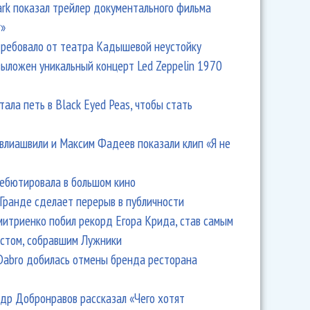
Park показал трейлер документального фильма
r»
ребовало от театра Кадышевой неустойку
выложен уникальный концерт Led Zeppelin 1970
тала петь в Black Eyed Peas, чтобы стать
влиашвили и Максим Фадеев показали клип «Я не
дебютировала в большом кино
Гранде сделает перерыв в публичности
итриенко побил рекорд Егора Крида, став самым
стом, собравшим Лужники
Dabro добилась отмены бренда ресторана
др Добронравов рассказал «Чего хотят