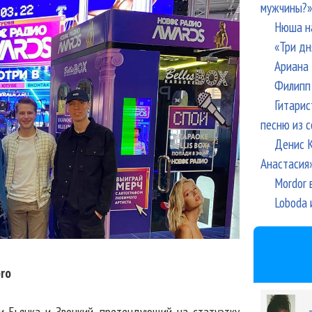
мужчины?»
Нюша н
«Три дн
Ариана 
Филипп 
Гитарис
песню из с
Денис К
Анастасия
Mordor 
Loboda 
ro
и Бьянка и Звонкий, претендующий на статуэтку