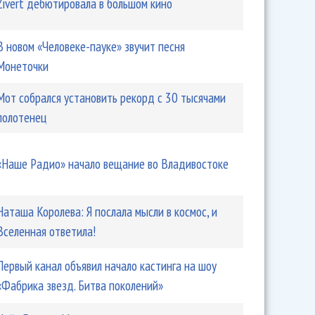
Zivert дебютировала в большом кино
В новом «Человеке-пауке» звучит песня
Монеточки
Мот собрался установить рекорд с 30 тысячами
полотенец
«Наше Радио» начало вещание во Владивостоке
Наташа Королева: Я послала мысли в космос, и
Вселенная ответила!
Первый канал объявил начало кастинга на шоу
«Фабрика звезд. Битва поколений»