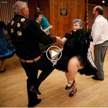
прав и новые водяные знаки
i
«Рианна работает в студии», - проговорился ее
партнер A$AP Rocky
Гленн Хьюз завершил свою гастрольную карьеру
Suno проиграла суд о нарушении авторских прав
немецкому лицензиату
Linkin Park показал трейлер документального фильма
«Unshatter»
РАО потребовало от театра Кадышевой неустойку
В сеть выложен уникальный концерт Led Zeppelin
1970 года
Ферги стала петь в Black Eyed Peas, чтобы стать
лучшей
Сосо Павлиашвили и Максим Фадеев показали клип «Я
не вернулся»
Zivert дебютировала в большом кино