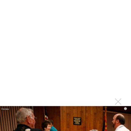
Dabro воспели любовь как «Солнце и Луна»
Валерия и Сергей Приказчиков пообещали новые
альбомы в новом году
Dabro показала дружбу между братьями в «Билете»
Dabro едут на юг в «Дальше-больше»
Группа Dabro посвятила новую песню маме
Поклонники создали в Казани арт-объект Dabro
«Дороги заряжают эмоциями»: Группа Dabro
отправляется в масштабный тур
Dabro: Мы всегда ответственно подходим к видеo!
Dabro спела о поддержке близких людей
Dabro выпустили романтичный клип на летнюю песню
i
Dabro призвало «Давай запоём»
Dabro спели в будке «Нового Радио»