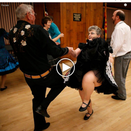
i
этом году
Басист Mötley Crüe признал использование плейбэка
на концертах
Мадонна и Кайли Миноуг впервые записали два
фита
Karol G выпустила альбом с Дрейком и Бруно
Марсом
Максим Фадеев и Маша Ржевская перевыпустили
«Когда я стану кошкой»
Клава Кока официально вышла «Замуж»
«Элли на маковом поле», Максим Лутчак и
«Смешарики» объединились
Авраам Руссо выпустил две солнечные песни
Сергей Сычёв - «Хит-парады в СССР. Полное
исследование»
Suno внедрил инструмент по нарушениям авторских