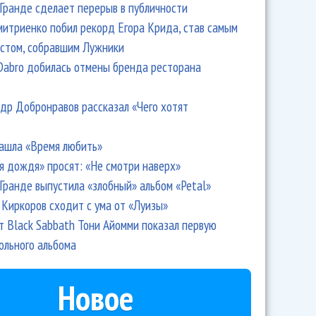
Гранде сделает перерыв в публичности
итриенко побил рекорд Егора Крида, став самым
стом, собравшим Лужники
Dabro добилась отмены бренда ресторана
др Добронравов рассказал «Чего хотят
ашла «Время любить»
я дождя» просят: «Не смотри наверх»
Гранде выпустила «злобный» альбом «Petal»
Киркоров сходит с ума от «Луизы»
т Black Sabbath Тони Айомми показал первую
ольного альбома
Новое