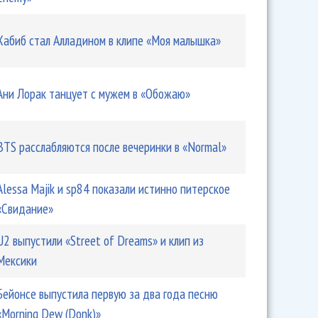
Хабиб стал Алладином в клипе «Моя малышка»
Ани Лорак танцует с мужем в «Обожаю»
BTS расслабляются после вечеринки в «Normal»
Alessa Majik и sp84 показали истинно питерское
«Свидание»
U2 выпустили «Street of Dreams» и клип из
Мексики
Бейонсе выпустила первую за два года песню
«Morning Dew (Donk)»