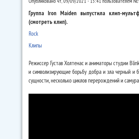
Опубликовано
чт, 09/09/2021 - 15:41
пользователем
NE
Группа Iron Maiden выпустила клип-мульт
(смотреть клип).
Rock
Клипы
Режиссер Густав Холтенас и аниматоры студии Blin
и символизирующие борьбу добра и зла черный и б
сущности, несколько циклов перерождений и самура