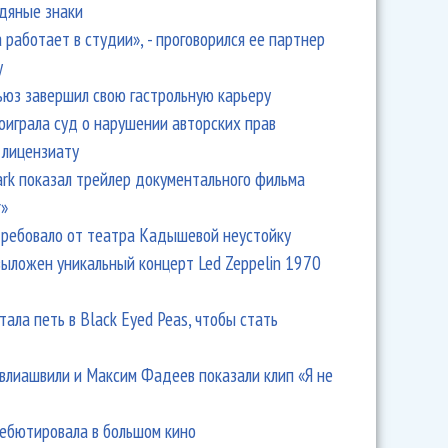
одяные знаки
 работает в студии», - проговорился ее партнер
y
ьюз завершил свою гастрольную карьеру
оиграла суд о нарушении авторских прав
 лицензиату
Park показал трейлер документального фильма
r»
ребовало от театра Кадышевой неустойку
выложен уникальный концерт Led Zeppelin 1970
тала петь в Black Eyed Peas, чтобы стать
влиашвили и Максим Фадеев показали клип «Я не
дебютировала в большом кино