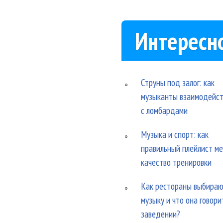
Интересн
Струны под залог: как
музыканты взаимодейс
с ломбардами
Музыка и спорт: как
правильный плейлист м
качество тренировки
Как рестораны выбира
музыку и что она говори
заведении?