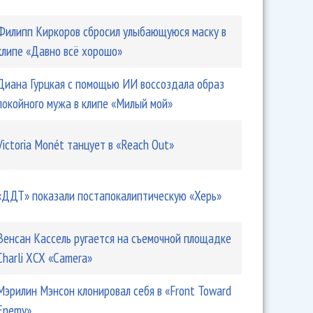
Филипп Киркоров сбросил улыбающуюся маску в
клипе «Давно всё хорошо»
Диана Гурцкая с помощью ИИ воссоздала образ
покойного мужа в клипе «Милый мой»
Victoria Monét танцует в «Reach Out»
«ДДТ» показали постапокалиптическую «Херь»
Венсан Кассель ругается на съемочной площадке
Charli XCX «Camera»
Мэрилин Мэнсон клонировал себя в «Front Toward
Enemy»