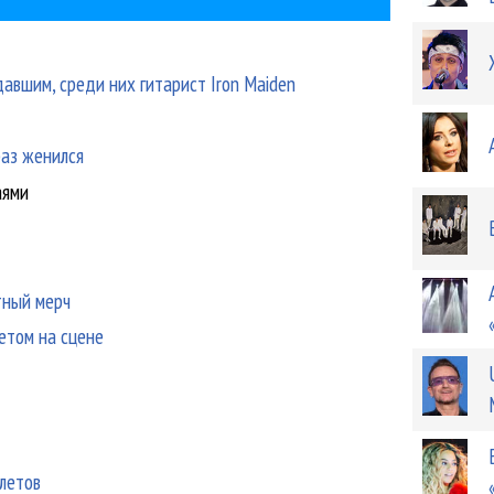
авшим, среди них гитарист Iron Maiden
раз женился
аями
тный мерч
летом на сцене
летов