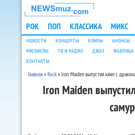
НОВОСТИ
МУЗЫКИ И
РОК
ПОП
КЛАССИКА
МИКС
Main menu
ШОУ БИЗНЕСА
НОВОСТИ
КОНЦЕРТЫ
КЛИПЫ
АНОНСЫ
Подразделы
МЮЗИКЛЫ
ТВ И РАДИО
ДЖАЗ
ФАБРИКА 
NEWSMUZ.COM
КОНТАКТЫ
Главная
»
Rock
»
Iron Maiden выпустил клип с дракон
Вы здесь
Iron Maiden выпусти
саму