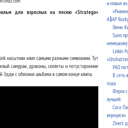
WSmuz.com
и новые в
«Рианна
фильм для взрослых на песню «Stratego»
A$AP Rock
Гленн Х
Suno пр
немецкому
Linkin 
kink насытили клип самыми разными символами. Тут
«Unshatte
елый самураи, драконы, скелеты и потусторонние
РАО пот
й Эдди с обложки альбома в самом конце клипа.
В сеть 
года
Ферги с
лучшей
Сосо Па
вернулся»
Zivert 