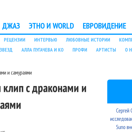
Перейти к основному
содержанию
ДЖАЗ
ЭТНО И WORLD
ЕВРОВИДЕНИЕ
РЕЦЕНЗИИ
ИНТЕРВЬЮ
ЛЮБОВНЫЕ ИСТОРИИ
КОМП
ЗВЕЗД
АЛЛА ПУГАЧЕВА И КО
ПРОФИ
АРТИСТЫ
О 
ами и самураями
л клип с драконами и
раями
Сергей 
исследова
Suno вн