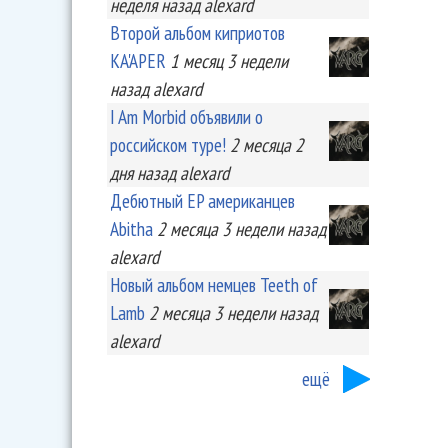
неделя
назад
alexard
Второй альбом киприотов
KA'APER
1 месяц 3 недели
назад
alexard
I Am Morbid объявили о
российском туре!
2 месяца 2
дня
назад
alexard
Дебютный EP американцев
Abitha
2 месяца 3 недели
назад
alexard
Новый альбом немцев Teeth of
Lamb
2 месяца 3 недели
назад
alexard
ещё