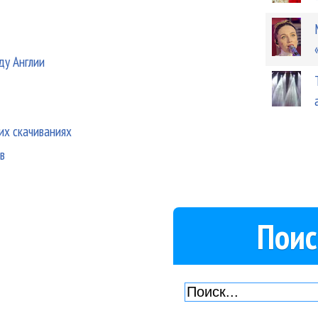
ду Англии
их скачиваниях
в
Поис