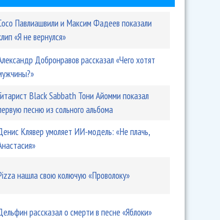
Сосо Павлиашвили и Максим Фадеев показали
клип «Я не вернулся»
Александр Добронравов рассказал «Чего хотят
мужчины?»
Гитарист Black Sabbath Тони Айомми показал
первую песню из сольного альбома
Денис Клявер умоляет ИИ-модель: «Не плачь,
Анастасия»
Pizza нашла свою колючую «Проволоку»
Дельфин рассказал о смерти в песне «Яблоки»