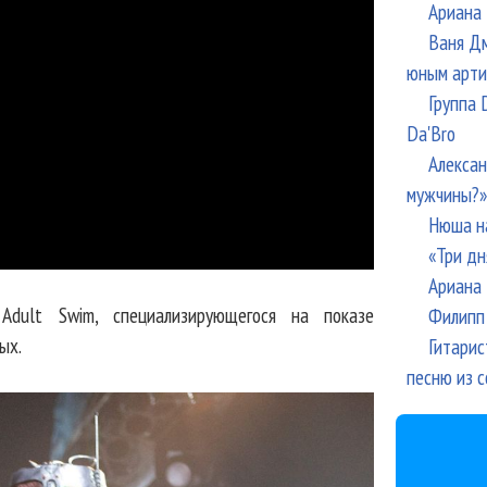
Ариана 
Ваня Дм
юным арти
Группа 
Da'Bro
Алексан
мужчины?»
Нюша н
«Три дн
Ариана 
Adult Swim, специализирующегося на показе
Филипп 
ых.
Гитарис
песню из с