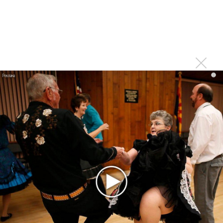
Linkin Park показал трейлер документального фильма
«Unshatter»
РАО потребовало от театра Кадышевой неустойку
В сеть выложен уникальный концерт Led Zeppelin
1970 года
Ферги стала петь в Black Eyed Peas, чтобы стать
i
лучшей
Сосо Павлиашвили и Максим Фадеев показали клип «Я
не вернулся»
Zivert дебютировала в большом кино
Новое
Kara Kross обнимает каждый «Новый день»