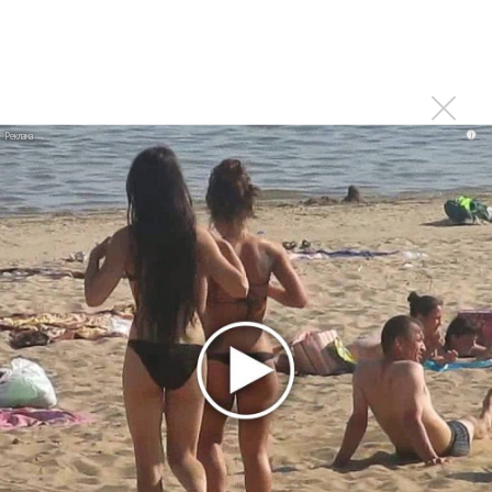
Сергей Сычёв - «Хит-парады в СССР. Полное
исследование»
Suno внедрил инструмент по нарушениям авторских
прав и новые водяные знаки
«Рианна работает в студии», - проговорился ее
i
партнер A$AP Rocky
Гленн Хьюз завершил свою гастрольную карьеру
Suno проиграла суд о нарушении авторских прав
немецкому лицензиату
Linkin Park показал трейлер документального фильма
«Unshatter»
РАО потребовало от театра Кадышевой неустойку
В сеть выложен уникальный концерт Led Zeppelin
1970 года
Ферги стала петь в Black Eyed Peas, чтобы стать
лучшей