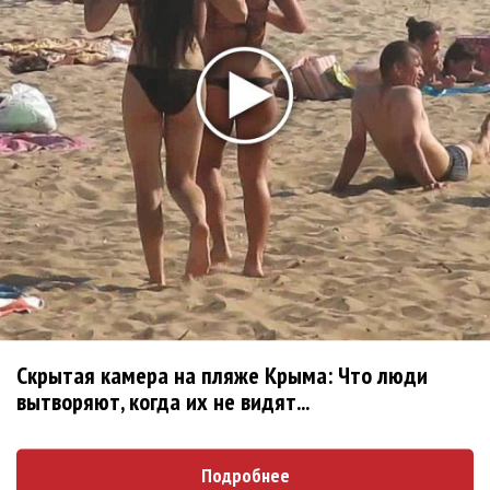
«Три дня дождя» просят: «Не смотри наверх»
Ариана Гранде выпустила «злобный» альбом
«Petal»
Филипп Киркоров сходит с ума от «Луизы»
Гитарист Black Sabbath Тони Айомми показал первую
песню из сольного альбома
Новое
Сергей Сычёв - «Хит-парады в СССР. Полное
исследование»
Скрытая камера на пляже Крыма: Что люди
«Рианна работает в студии», - проговорился
вытворяют, когда их не видят...
ее партнер A$AP Rocky
Подробнее
Гленн Хьюз завершил свою гастрольную