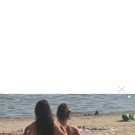
РАО потребовало от театра Кадышевой неустойку
В сеть выложен уникальный концерт Led Zeppelin
1970 года
Ферги стала петь в Black Eyed Peas, чтобы стать
лучшей
Сосо Павлиашвили и Максим Фадеев показали клип «Я
не вернулся»
Zivert дебютировала в большом кино
Ариана Гранде сделает перерыв в публичности
Ваня Дмитриенко побил рекорд Егора Крида, став
самым юным артистом, собравшим Лужники
Группа Dabro добилась отмены бренда ресторана
i
Da'Bro
Александр Добронравов рассказал «Чего хотят
мужчины?»
Нюша нашла «Время любить»