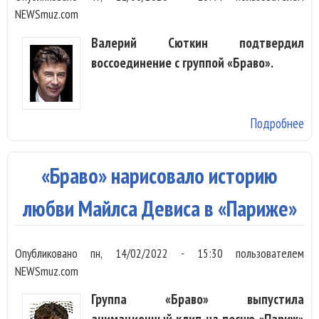
NEWSmuz.com
Валерий Сюткин подтвердил
воссоединение с группой «Браво».
Подробнее
о 
го
Сю
«Браво» нарисовало историю
во
с 
любви Майлса Девиса в «Париже»
Опубликовано
пн, 14/02/2022 - 15:30
пользователем
NEWSmuz.com
Группа «Браво» выпустила
анимационный клип на песню «Париж»