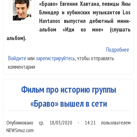
«Браво» Евгения Хавтана, певицы Яны
Блиндер и кубинских музыкантов Los
Havtanos выпустил дебютный мини-
альбом «Иди ко мне» (слушать
альбом).
Подробнее
о
Войдите
или
зарегистрируйтесь
, чтобы отправлять
Евг
комментарии
Хав
вып
в с
Фильм про историю группы
Los
Hav
«Браво» вышел в сети
Опубликовано
ср, 18/03/2020 - 14:21
пользователем
NEWSmuz.com