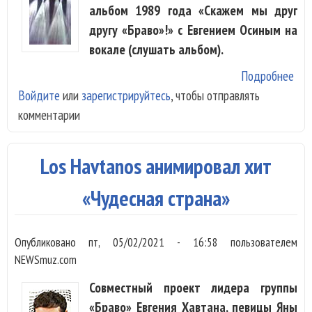
альбом 1989 года «Скажем мы друг
другу «Браво»!» с Евгением Осиным на
вокале (слушать альбом).
Подробнее
о Г
Войдите
или
зарегистрируйтесь
, чтобы отправлять
«Бр
комментарии
выл
аль
«Ск
Los Havtanos анимировал хит
мы 
дру
«Чудесная страна»
«Бр
с О
Опубликовано
пт, 05/02/2021 - 16:58
пользователем
NEWSmuz.com
Совместный проект лидера группы
«Браво» Евгения Хавтана, певицы Яны