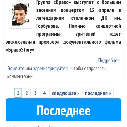
Группа «Браво» выступит с большим
весенним концертом 13 апреля в
легендарном столичном ДК им.
Горбунова. Помимо концертной
программы, зрителей ждёт
эксклюзивная премьера документального фильма
«БравоStory».
Подробнее
о «
Войдите
или
зарегистрируйтесь
, чтобы отправлять
пок
комментарии
док
фил
«Бр
1
2
3
4
следующая ›
последняя »
Страницы
Последнее