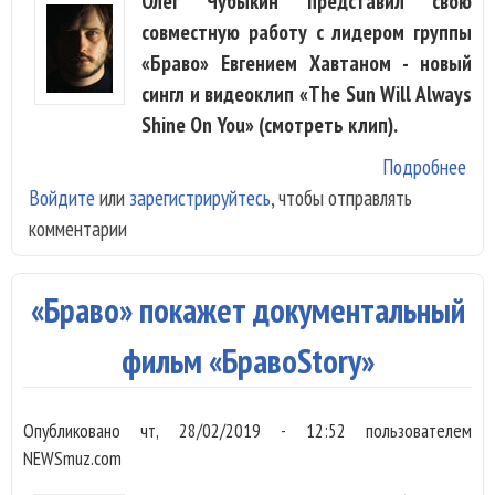
Олег Чубыкин представил свою
совместную работу с лидером группы
«Браво» Евгением Хавтаном - новый
сингл и видеоклип «The Sun Will Always
Shine On You» (смотреть клип).
Подробнее
о О
Войдите
или
зарегистрируйтесь
, чтобы отправлять
Чуб
комментарии
Евг
Хав
вып
«Браво» покажет документальный
фит
анг
фильм «БравоStory»
Опубликовано
чт, 28/02/2019 - 12:52
пользователем
NEWSmuz.com