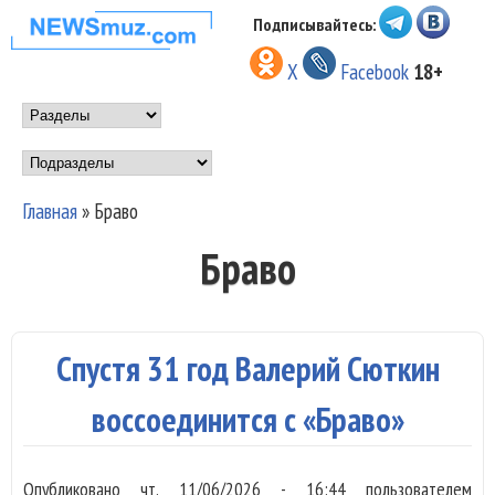
Перейти к основному
Подписывайтесь:
НОВОСТИ
содержанию
X
Facebook
18+
МУЗЫКИ И
Main menu
ШОУ БИЗНЕСА
Подразделы
NEWSMUZ.COM
Главная
»
Браво
Вы здесь
Браво
Спустя 31 год Валерий Сюткин
воссоединится с «Браво»
Опубликовано
чт, 11/06/2026 - 16:44
пользователем