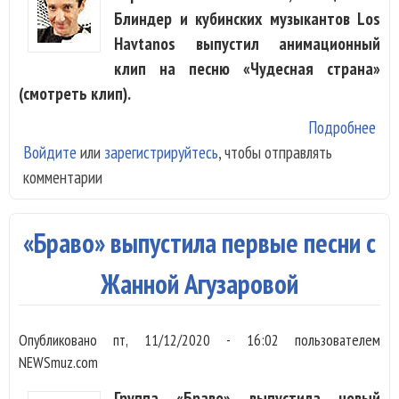
Блиндер и кубинских музыкантов Los
Havtanos выпустил анимационный
клип на песню «Чудесная страна»
(смотреть клип).
Подробнее
о L
Войдите
или
зарегистрируйтесь
, чтобы отправлять
Hav
комментарии
ани
хит
«Чу
«Браво» выпустила первые песни с
стр
Жанной Агузаровой
Опубликовано
пт, 11/12/2020 - 16:02
пользователем
NEWSmuz.com
Группа «Браво» выпустила новый