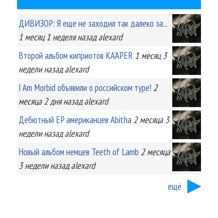
ДИВИЗОР: Я еще не заходил так далеко за...
1 месяц 1 неделя
назад
alexard
Второй альбом киприотов KA'APER
1 месяц 3
недели
назад
alexard
I Am Morbid объявили о российском туре!
2
месяца 2 дня
назад
alexard
Дебютный EP американцев Abitha
2 месяца 3
недели
назад
alexard
Новый альбом немцев Teeth of Lamb
2 месяца
3 недели
назад
alexard
ещё