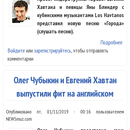
Хавтана и певицы Яны Блиндер с
кубинскими музыкантами Los Havtanos
представил новую песню «Города»
(слушать песню).
Подробнее
о L
Войдите
или
зарегистрируйтесь
, чтобы отправлять
Hav
комментарии
пок
пес
биг
Олег Чубыкин и Евгений Хавтан
бен
Вос
выпустили фит на английском
Опубликовано
пт, 01/11/2019 - 00:16
пользователем
NEWSmuz.com