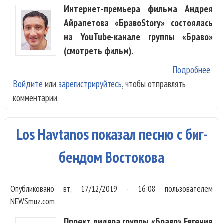
Интернет-премьера фильма Андрея
Айрапетова «БравоStory» состоялась
на YouTube-канале группы «Браво»
(смотреть фильм).
Подробнее
о Ф
Войдите
или
зарегистрируйтесь
, чтобы отправлять
про
комментарии
ист
гру
«Бр
Los Havtanos показал песню с биг-
выш
сет
бендом Востокова
Опубликовано
вт, 17/12/2019 - 16:08
пользователем
NEWSmuz.com
Проект лидера группы «Браво» Евгения