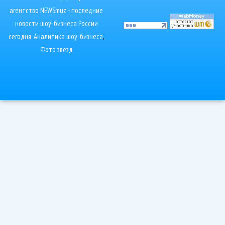
агентство NEWSmuz - последние
новости шоу-бизнеса России
сегодня
.
Аналитика шоу-бизнеса
,
Фото звезд