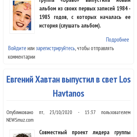
альбом из своих первых записей 1984 -
1985 годов, с которых началась ее
история (слушать альбом).
Подробнее
о «
Войдите
или
зарегистрируйтесь
, чтобы отправлять
вып
комментарии
пер
пес
Жа
Евгений Хавтан выпустил в свет Los
Агу
Havtanos
Опубликовано
пт, 23/10/2020 - 15:37
пользователем
NEWSmuz.com
Совместный проект лидера группы