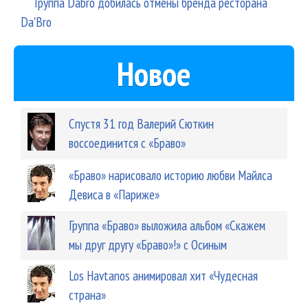
Группа Dabro добилась отмены бренда ресторана
Da'Bro
Новое
Спустя 31 год Валерий Сюткин
воссоединится с «Браво»
«Браво» нарисовало историю любви Майлса
Девиса в «Париже»
Группа «Браво» выложила альбом «Скажем
мы друг другу «Браво»!» с Осиным
Los Havtanos анимировал хит «Чудесная
страна»