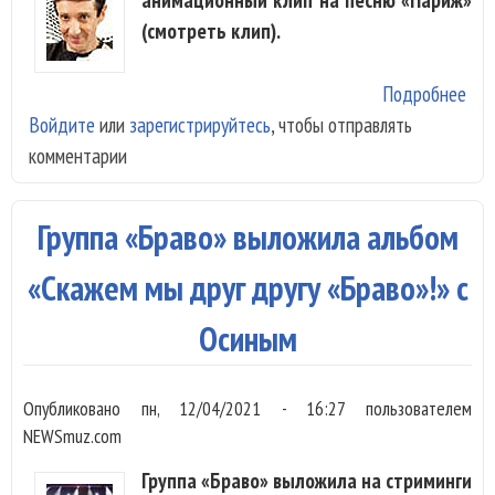
(смотреть клип).
Подробнее
о «
Войдите
или
зарегистрируйтесь
, чтобы отправлять
нар
комментарии
ист
люб
Май
Группа «Браво» выложила альбом
Дев
«Па
«Скажем мы друг другу «Браво»!» с
Осиным
Опубликовано
пн, 12/04/2021 - 16:27
пользователем
NEWSmuz.com
Группа «Браво» выложила на стриминги