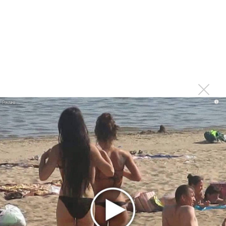
«Три дня дождя» просят: «Не смотри наверх»
Ариана Гранде выпустила «злобный» альбом
«Petal»
Филипп Киркоров сходит с ума от «Луизы»
Гитарист Black Sabbath Тони Айомми показал первую
песню из сольного альбома
Денис Клявер умоляет ИИ-модель: «Не плачь,
i
Анастасия»
Новое
Ферги стала петь в Black Eyed Peas, чтобы
стать лучшей
Мот собрался установить рекорд с 30