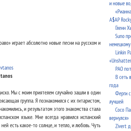
и новые в
«Рианна
A$AP Rock
Гленн Х
Suno пр
раво» играет абсолютно новые песни на русском и
немецкому
Linkin 
«Unshatte
РАО пот
vtanos
В сеть 
года
иско. Мы с моим приятелем случайно зашли в один
Ферги с
рясающая группа. Я познакомился с их гитаристом,
лучшей
накомились, и результатом этого знакомства стала
Сосо Па
испанском языке. Мне всегда нравился испанский
вернулся»
 ней есть какое-то солнце, и тепло, и любовь. Чуть
Zivert 