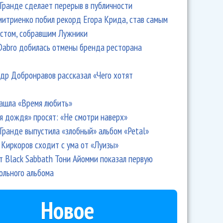
Гранде сделает перерыв в публичности
итриенко побил рекорд Егора Крида, став самым
стом, собравшим Лужники
Dabro добилась отмены бренда ресторана
др Добронравов рассказал «Чего хотят
ашла «Время любить»
я дождя» просят: «Не смотри наверх»
Гранде выпустила «злобный» альбом «Petal»
Киркоров сходит с ума от «Луизы»
т Black Sabbath Тони Айомми показал первую
ольного альбома
Новое