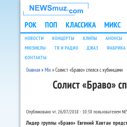
НОВОСТИ
МУЗЫКИ И
РОК
ПОП
КЛАССИКА
МИКС
Main menu
ШОУ БИЗНЕСА
НОВОСТИ
КОНЦЕРТЫ
КЛИПЫ
АНОНСЫ
Подразделы
МЮЗИКЛЫ
ТВ И РАДИО
ДЖАЗ
ФАБРИКА 
NEWSMUZ.COM
КОНТАКТЫ
Главная
»
Mix
»
Солист «Браво» спелся с кубинцами
Вы здесь
Солист «Браво» с
Опубликовано
чт, 26/07/2018 - 10:38
пользователем
NE
Лидер группы «Браво» Евгений Хавтан предс