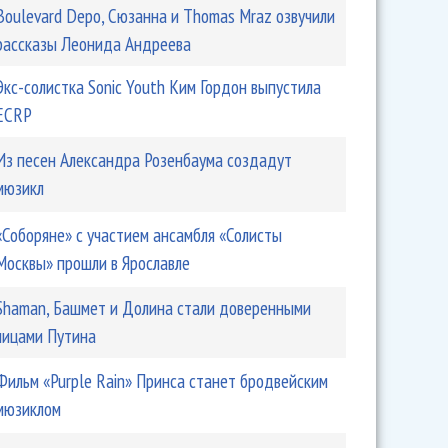
Boulevard Depo, Сюзанна и Thomas Mraz озвучили
рассказы Леонида Андреева
Экс-солистка Sonic Youth Ким Гордон выпустила
ECRP
Из песен Александра Розенбаума создадут
мюзикл
«Соборяне» с участием ансамбля «Солисты
Москвы» прошли в Ярославле
Shaman, Башмет и Долина стали доверенными
лицами Путина
Фильм «Purple Rain» Принса станет бродвейским
мюзиклом