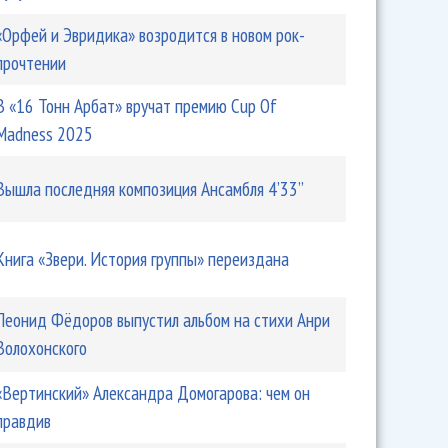
«Орфей и Эвридика» возродится в новом рок-
прочтении
В «16 Тонн Арбат» вручат премию Cup Of
Madness 2025
Вышла последняя композиция Ансамбля 4’33’’
Книга «Звери. История группы» переиздана
Леонид Фёдоров выпустил альбом на стихи Анри
Волохонского
«Вертинский» Александра Домогарова: чем он
правдив