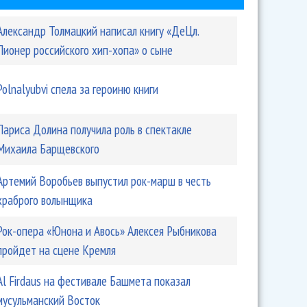
Александр Толмацкий написал книгу «ДеЦл.
Пионер российского хип-хопа» о сыне
Polnalyubvi спела за героиню книги
Лариса Долина получила роль в спектакле
Михаила Барщевского
Артемий Воробьев выпустил рок-марш в честь
храброго волынщика
Рок-опера «Юнона и Авось» Алексея Рыбникова
пройдет на сцене Кремля
Аl Firdaus на фестивале Башмета показал
мусульманский Восток