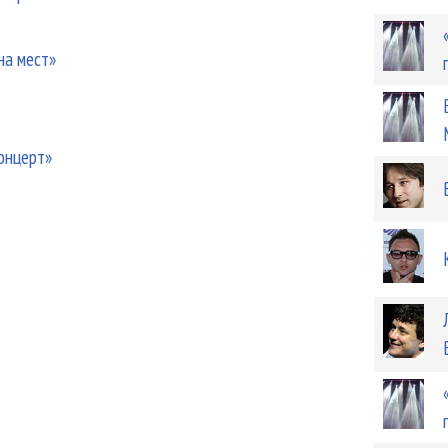
на мест»
концерт»