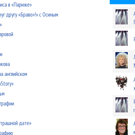
иса в «Париже»
уг другу «Браво»!» с Осиным
»
аровой
ти
окова
на английском
Story»
ьм
ографии
«страшной дате»
графию