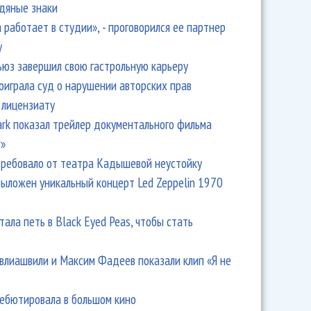
одяные знаки
 работает в студии», - проговорился ее партнер
y
ьюз завершил свою гастрольную карьеру
оиграла суд о нарушении авторских прав
 лицензиату
Park показал трейлер документального фильма
r»
ребовало от театра Кадышевой неустойку
выложен уникальный концерт Led Zeppelin 1970
тала петь в Black Eyed Peas, чтобы стать
влиашвили и Максим Фадеев показали клип «Я не
дебютировала в большом кино