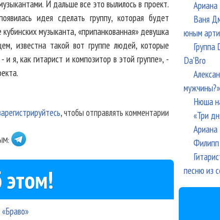
узыкантами. И дальше все это вылилось в проект.
Ариана 
оявилась идея сделать группу, которая будет
Ваня Дм
е кубинских музыканта, «припанкованная» девушка
юным арти
щем, известна такой вот группе людей, которые
Группа 
 и я, как гитарист и композитор в этой группе», -
Da'Bro
оекта.
Алексан
мужчины?»
Нюша н
зарегистрируйтесь
, чтобы отправлять комментарии
«Три дн
Ариана 
ЫМ:
Филипп 
Гитарис
песню из с
 этом!
 «Браво»