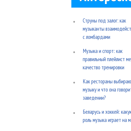
Струны под залог: как
музыканты взаимодейс
с ломбардами
Музыка и спорт: как
правильный плейлист м
качество тренировки
Как рестораны выбира
музыку и что она говори
заведении?
Беларусь и хоккей: каку
роль музыка играет на 