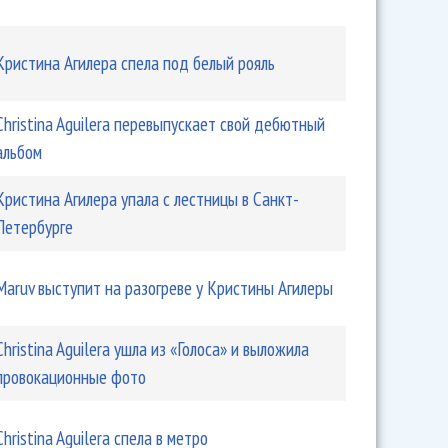
Кристина Агилера спела под белый рояль
ера показала, что случилось с парнем из багажника
Christina Aguilera перевыпускает свой дебютный
альбом
Кристина Агилера упала с лестницы в Санкт-
Петербурге
Maruv выступит на разогреве у Кристины Агилеры
Christina Aguilera ушла из «Голоса» и выложила
провокационные фото
ера перепела «Reflection»
Christina Aguilera спела в метро