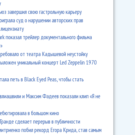
y
ьюз завершил свою гастрольную карьеру
оиграла суд о нарушении авторских прав
 лицензиату
Park показал трейлер документального фильма
r»
ребовало от театра Кадышевой неустойку
ный фильм «Christina Aguilera: Christmas in Paris»
выложен уникальный концерт Led Zeppelin 1970
тала петь в Black Eyed Peas, чтобы стать
влиашвили и Максим Фадеев показали клип «Я не
дебютировала в большом кино
Гранде сделает перерыв в публичности
итриенко побил рекорд Егора Крида, став самым