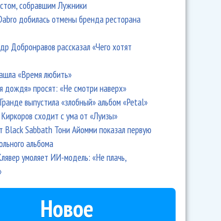
стом, собравшим Лужники
Dabro добилась отмены бренда ресторана
илера выпустит концертный фильм
др Добронравов рассказал «Чего хотят
ашла «Время любить»
я дождя» просят: «Не смотри наверх»
Гранде выпустила «злобный» альбом «Petal»
Киркоров сходит с ума от «Луизы»
т Black Sabbath Тони Айомми показал первую
ольного альбома
лявер умоляет ИИ-модель: «Не плачь,
»
лера отпраздновала 25-летие дебюта особенным EP
Новое