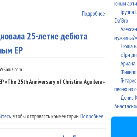
юным арти
Группа 
Подробнее
о Кристина Аг
Da'Bro
Алексан
дновала 25-летие дебюта
мужчины?»
Нюша н
ным EP
«Три дн
Ариана 
WSmuz.com
Филипп 
Гитарис
 «The 25th Anniversary of Christina Aguilera»
песню из с
Денис К
Анастасия
йтесь
, чтобы отправлять комментарии
Подробнее
о Кристина Аги