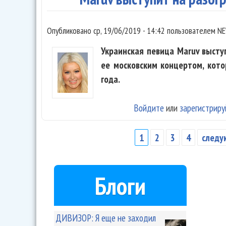
Опубликовано
ср, 19/06/2019 - 14:42
пользователем
NE
Украинская певица Maruv высту
ее московским концертом, кот
года.
Войдите
или
зарегистриру
1
2
3
4
следу
Страницы
Блоги
ДИВИЗОР: Я еще не заходил