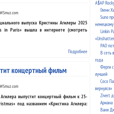
A$AP Rock
Гленн Х
WSmuz.com
Suno пр
циального выпуска Кристины Агилеры 2025
немецкому
s in Paris» вышла в интернете (смотреть
Linkin 
«Unshatte
РАО пот
Подробнее
о Вышел концерт
В сеть 
года
Ферги с
стит концертный фильм
лучшей
Сосо Па
WSmuz.com
вернулся»
Zivert 
 Агилера выпустит концертный фильм к 25-
Ариана 
ristmas» под названием «Кристина Агилера:
Ваня Дм