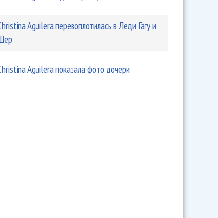
Christina Aguilera перевоплотилась в Леди Гагу и
Шер
ilera перевыпускает свой дебютный альбом
Christina Aguilera показала фото дочери
ера упала с лестницы в Санкт-Петербурге