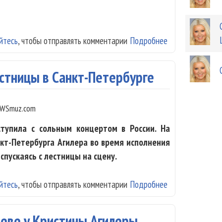
йтесь
, чтобы отправлять комментарии
Подробнее
о Christina Agu
естницы в Санкт-Петербурге
WSmuz.com
тупила с сольным концертом в России. На
кт-Петербурга Агилера во время исполнения
 спускаясь с лестницы на сцену.
йтесь
, чтобы отправлять комментарии
Подробнее
о Кристина Агил
реве у Кристины Агилеры