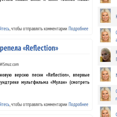
йтесь
, чтобы отправлять комментарии
Подробнее
о Кристина Агил
репела «Reflection»
WSmuz.com
овую версию песни «Reflection», впервые
аундтреке мультфильма «Мулан» (смотреть
йтесь
, чтобы отправлять комментарии
Подробнее
о Кристина Агил