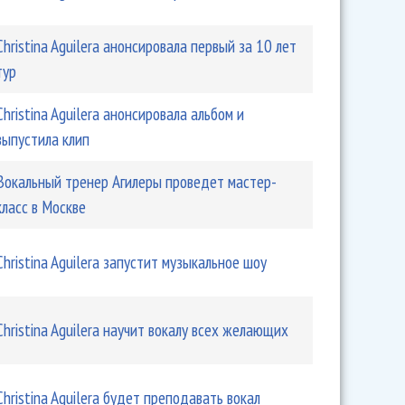
Christina Aguilera анонсировала первый за 10 лет
тур
Christina Aguilera анонсировала альбом и
выпустила клип
Вокальный тренер Агилеры проведет мастер-
класс в Москве
ера спела под белый рояль
Christina Aguilera запустит музыкальное шоу
Christina Aguilera научит вокалу всех желающих
Christina Aguilera будет преподавать вокал