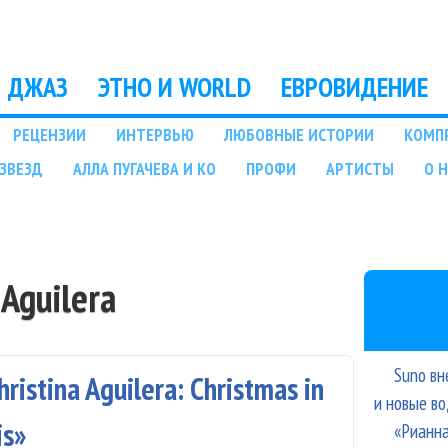
Перейти к основному
содержанию
ДЖАЗ
ЭТНО И WORLD
ЕВРОВИДЕНИЕ
РЕЦЕНЗИИ
ИНТЕРВЬЮ
ЛЮБОВНЫЕ ИСТОРИИ
КОМП
ЗВЕЗД
АЛЛА ПУГАЧЕВА И КО
ПРОФИ
АРТИСТЫ
О 
 Aguilera
Suno вн
stina Aguilera: Christmas in
и новые в
is»
«Рианна