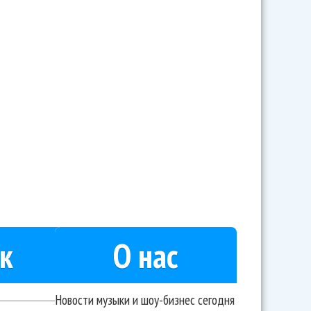
т на разогреве у Кристины Агилеры
к
О нас
Новости музыки и шоу-бизнес сегодня