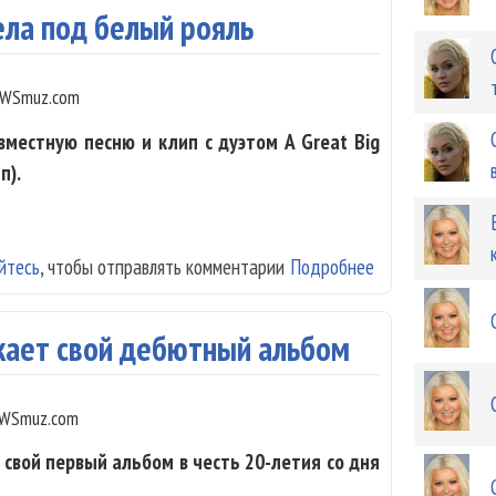
ела под белый рояль
WSmuz.com
вместную песню и клип с дуэтом A Great Big
п).
йтесь
, чтобы отправлять комментарии
Подробнее
о Кристина Агил
скает свой дебютный альбом
WSmuz.com
свой первый альбом в честь 20-летия со дня