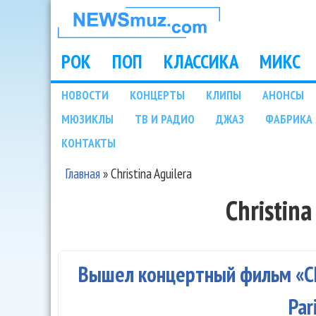
НОВОСТИ
МУЗЫКИ И
РОК
ПОП
КЛАССИКА
МИКС
Main menu
ШОУ БИЗНЕСА
НОВОСТИ
КОНЦЕРТЫ
КЛИПЫ
АНОНСЫ
Подразделы
МЮЗИКЛЫ
ТВ И РАДИО
ДЖАЗ
ФАБРИКА 
NEWSMUZ.COM
КОНТАКТЫ
Главная
»
Christina Aguilera
Вы здесь
Christina
Вышел концертный фильм «Chri
Par