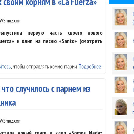
 своим корням в «La Fuerza»
WSmuz.com
ыпустила первую часть своего нового
uerza» и клип на песню «Santo» (смотреть
йтесь
, чтобы отправлять комментарии
Подробнее
о Кристина Агил
 что случилось с парнем из
жника
WSmuz.com
устила новый сингл и клип «Somos Nada»