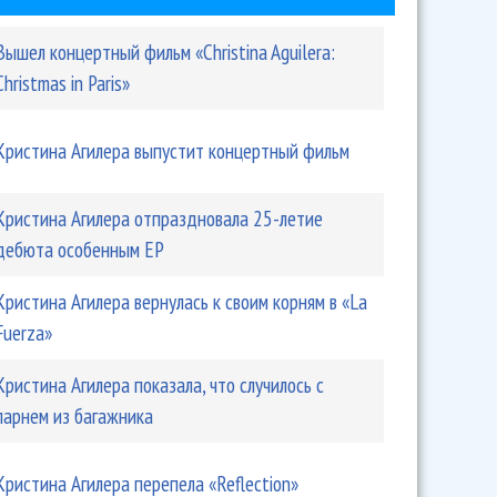
Вышел концертный фильм «Christina Aguilera:
Christmas in Paris»
Кристина Агилера выпустит концертный фильм
Кристина Агилера отпраздновала 25-летие
ера вернулась к своим корням в «La Fuerza»
дебюта особенным EP
Кристина Агилера вернулась к своим корням в «La
Fuerza»
Кристина Агилера показала, что случилось с
парнем из багажника
Кристина Агилера перепела «Reflection»