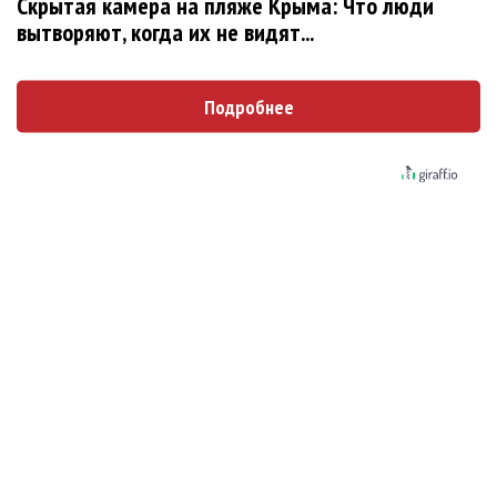
Новое
Скрытая камера на пляже Крыма: Что люди
вытворяют, когда их не видят...
Сосо Павлиашвили и Максим Фадеев
Подробнее
показали клип «Я не вернулся»
Александр Добронравов рассказал «Чего
хотят мужчины?»
Гитарист Black Sabbath Тони Айомми показал
первую песню из сольного альбома
Денис Клявер умоляет ИИ-модель: «Не
плачь, Анастасия»
Pizza нашла свою колючую «Проволоку»