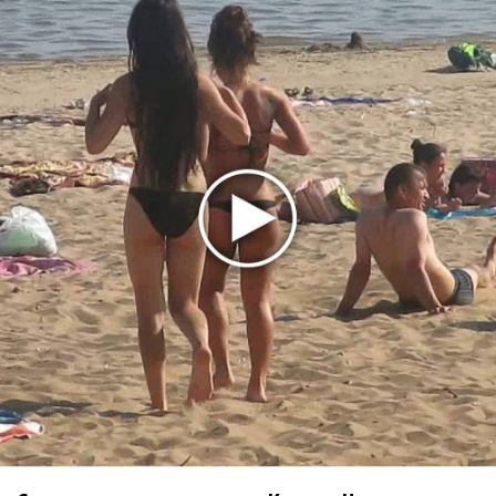
Ариана Гранде сделает перерыв в публичности
Ваня Дмитриенко побил рекорд Егора Крида, став
самым юным артистом, собравшим Лужники
Группа Dabro добилась отмены бренда ресторана
Da'Bro
Александр Добронравов рассказал «Чего хотят
мужчины?»
Нюша нашла «Время любить»
«Три дня дождя» просят: «Не смотри наверх»
Ариана Гранде выпустила «злобный» альбом
«Petal»
Филипп Киркоров сходит с ума от «Луизы»
Гитарист Black Sabbath Тони Айомми показал первую
песню из сольного альбома