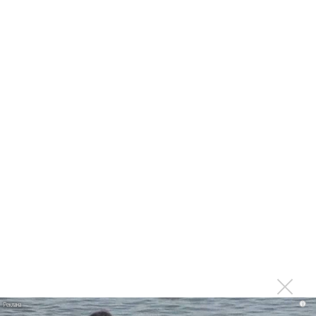
прав и новые водяные знаки
«Рианна работает в студии», - проговорился ее
партнер A$AP Rocky
Гленн Хьюз завершил свою гастрольную карьеру
Suno проиграла суд о нарушении авторских прав
немецкому лицензиату
Linkin Park показал трейлер документального фильма
«Unshatter»
РАО потребовало от театра Кадышевой неустойку
В сеть выложен уникальный концерт Led Zeppelin
1970 года
Ферги стала петь в Black Eyed Peas, чтобы стать
лучшей
Сосо Павлиашвили и Максим Фадеев показали клип «Я
не вернулся»
i
Zivert дебютировала в большом кино