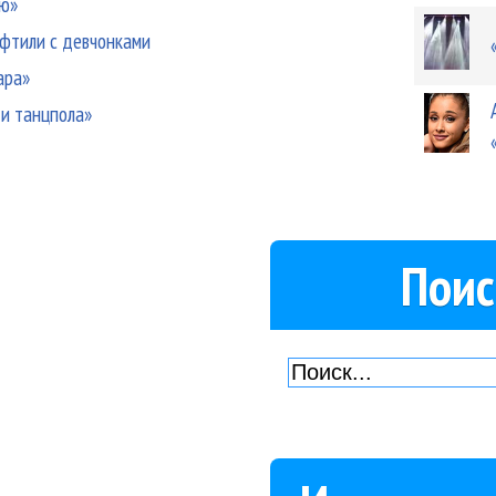
юю»
ифтили с девчонками
ара»
ди танцпола»
Поис