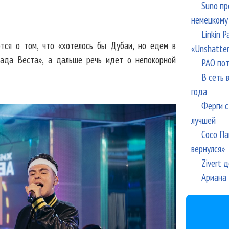
Suno пр
немецкому
Linkin 
тся о том, что «хотелось бы Дубаи, но едем в
«Unshatte
Лада Веста», а дальше речь идет о непокорной
РАО пот
В сеть 
года
Ферги с
лучшей
Сосо Па
вернулся»
Zivert 
Ариана 