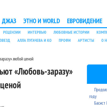
Перейти к основному
содержанию
ДЖАЗ
ЭТНО И WORLD
ЕВРОВИДЕНИЕ
РЕЦЕНЗИИ
ИНТЕРВЬЮ
ЛЮБОВНЫЕ ИСТОРИИ
КОМП
ЗВЕЗД
АЛЛА ПУГАЧЕВА И КО
ПРОФИ
АРТИСТЫ
О 
заразу» любой ценой
бьют «Любовь-заразу»
 ценой
Продолж
году
Басист 