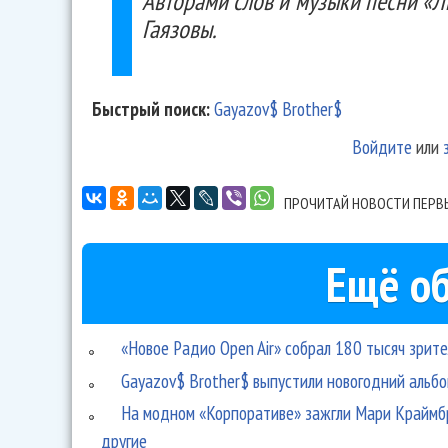
Авторами слов и музыки песни «Л
Гаязовы.
Быстрый поиск:
Gayazov$ Brother$
Войдите
или
ПРОЧИТАЙ НОВОСТИ ПЕРВ
Ещё об
«Новое Радио Open Air» собрал 180 тысяч зрит
Gayazov$ Brother$ выпустили новогодний альбо
На модном «Корпоративе» зажгли Мари Краймбр
другие