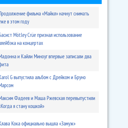
Продолжение фильма «Майкл» начнут снимать
уже в этом году
Басист Mötley Crüe признал использование
плейбэка на концертах
Мадонна и Кайли Миноуг впервые записали два
фита
Karol G выпустила альбом с Дрейком и Бруно
Марсом
Максим Фадеев и Маша Ржевская перевыпустили
«Когда я стану кошкой»
Клава Кока официально вышла «Замуж»