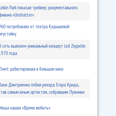
Linkin Park показал трейлер документального
фильма «Unshatter»
РАО потребовало от театра Кадышевой
неустойку
В сеть выложен уникальный концерт Led Zeppelin
1970 года
Zivert дебютировала в большом кино
Ваня Дмитриенко побил рекорд Егора Крида,
став самым юным артистом, собравшим Лужники
Нюша нашла «Время любить»