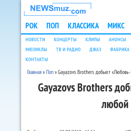
НОВОСТИ
МУЗЫКИ И
РОК
ПОП
КЛАССИКА
МИКС
Main menu
ШОУ БИЗНЕСА
НОВОСТИ
КОНЦЕРТЫ
КЛИПЫ
АНОНСЫ
Подразделы
МЮЗИКЛЫ
ТВ И РАДИО
ДЖАЗ
ФАБРИКА 
NEWSMUZ.COM
КОНТАКТЫ
Главная
»
Поп
»
Gayazovs Brothers добьют «Любовь-
Вы здесь
Gayazovs Brothers до
любой