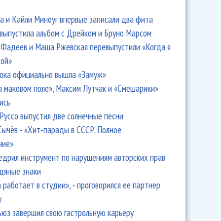
 и Кайли Миноуг впервые записали два фита
 выпустила альбом с Дрейком и Бруно Марсом
Фадеев и Маша Ржевская перевыпустили «Когда я
кой»
ока официально вышла «Замуж»
а маковом поле», Максим Лутчак и «Смешарики»
ись
Руссо выпустил две солнечные песни
Сычёв - «Хит-парады в СССР. Полное
ние»
едрил инструмент по нарушениям авторских прав
одяные знаки
 работает в студии», - проговорился ее партнер
y
ьюз завершил свою гастрольную карьеру