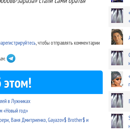
юбовь-зараза» стали сами братья
зарегистрируйтесь
, чтобы отправлять комментарии
ЫМ:
 этом!
елей в Лужниках
м «Новый год»
ери, Ваня Дмитриенко, Gayazov$ Brother$ и