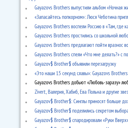
Gayazovs Brothers выпустили альбом «Ночная ж
«Запасайтесь попкорном»: Люся Чеботина пригл
Gayazovs Brothers воспели Россию в «Там, где 
Gayazovs Brothers простились со школьной люб
Gayazovs Brothers предлагают пойти вразнос в
Gayazovs Brothers спели «Что мне делать?» с п
Gayazov$ Brother$ объявили перезагрузку
«Это наши 15 секунд славы»: Gayazovs Brothers 
Gayazovs Brothers добьют «Любовь-заразу» лю
Zivert, Валерия, Хабиб, Ева Польна и другие зв
Gayazov$ Brother$: Синглы приносят больше до
Gayazov$ Brother$ поделились секретом выбор
Gayazov$ Brother$ спародировали «Руки Вверх