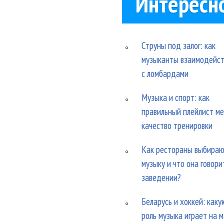
Интересн
Струны под залог: как
музыканты взаимодейс
с ломбардами
Музыка и спорт: как
правильный плейлист м
качество тренировки
Как рестораны выбира
музыку и что она говори
заведении?
Беларусь и хоккей: каку
роль музыка играет на 