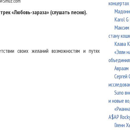
WSmuz.com
концертах
Мадонна
 трек «Любовь-зараза» (слушать песню).
Karol G
Максим 
стану кош
Клава К
етствии своих желаний возможностям и путях
«Элли н
объединил
Авраам 
Сергей 
исследова
Suno вн
и новые в
«Рианна
A$AP Rock
Гленн Х