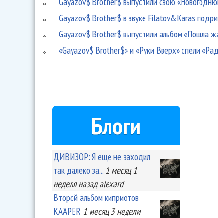
Gayazov$ Brother$ выпустили свою «Новогодн
Gayazov$ Brother$ в звуке Filatov&Karas подр
Gayazov$ Brother$ выпустили альбом «Пошла ж
«Gayazov$ Brother$» и «Руки Вверх» спели «Ра
Блоги
ДИВИЗОР: Я еще не заходил
так далеко за...
1 месяц 1
неделя
назад
alexard
Второй альбом киприотов
KA'APER
1 месяц 3 недели