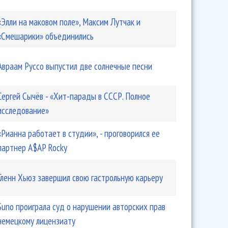
«Элли на маковом поле», Максим Лутчак и
«Смешарики» объединились
Авраам Руссо выпустил две солнечные песни
Сергей Сычёв - «Хит-парады в СССР. Полное
исследование»
«Рианна работает в студии», - проговорился ее
партнер A$AP Rocky
Гленн Хьюз завершил свою гастрольную карьеру
Suno проиграла суд о нарушении авторских прав
немецкому лицензиату