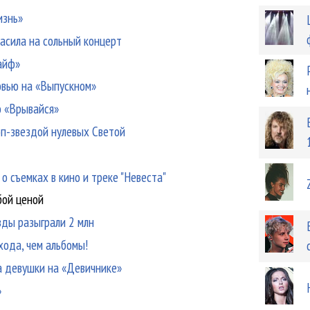
изнь»
асила на сольный концерт
кайф»
овью на «Выпускном»
о «Врывайся»
оп-звездой нулевых Светой
о съемках в кино и треке "Невеста"
бой ценой
езды разыграли 2 млн
хода, чем альбомы!
а девушки на «Девичнике»
»