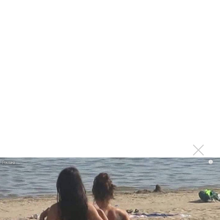
Леонид Агутин свободен от «Понтов»
Последнее
Suno внедрил инструмент по нарушениям авторских
прав и новые водяные знаки
«Рианна работает в студии», - проговорился ее
партнер A$AP Rocky
Гленн Хьюз завершил свою гастрольную карьеру
Suno проиграла суд о нарушении авторских прав
немецкому лицензиату
i
Linkin Park показал трейлер документального фильма
«Unshatter»
РАО потребовало от театра Кадышевой неустойку
В сеть выложен уникальный концерт Led Zeppelin