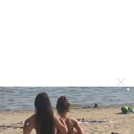
Последнее
Сергей Сычёв - «Хит-парады в СССР. Полное
исследование»
Suno внедрил инструмент по нарушениям авторских
прав и новые водяные знаки
«Рианна работает в студии», - проговорился ее
партнер A$AP Rocky
Гленн Хьюз завершил свою гастрольную карьеру
Suno проиграла суд о нарушении авторских прав
i
немецкому лицензиату
Linkin Park показал трейлер документального фильма
«Unshatter»
РАО потребовало от театра Кадышевой неустойку
В сеть выложен уникальный концерт Led Zeppelin