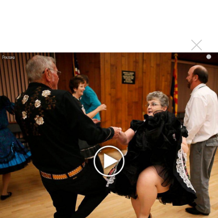
«Когда я стану кошкой»
Клава Кока официально вышла «Замуж»
«Элли на маковом поле», Максим Лутчак и
«Смешарики» объединились
Авраам Руссо выпустил две солнечные песни
i
Сергей Сычёв - «Хит-парады в СССР. Полное
исследование»
Suno внедрил инструмент по нарушениям авторских
прав и новые водяные знаки
«Рианна работает в студии», - проговорился ее
партнер A$AP Rocky
Гленн Хьюз завершил свою гастрольную карьеру
Suno проиграла суд о нарушении авторских прав
немецкому лицензиату
Linkin Park показал трейлер документального фильма
«Unshatter»