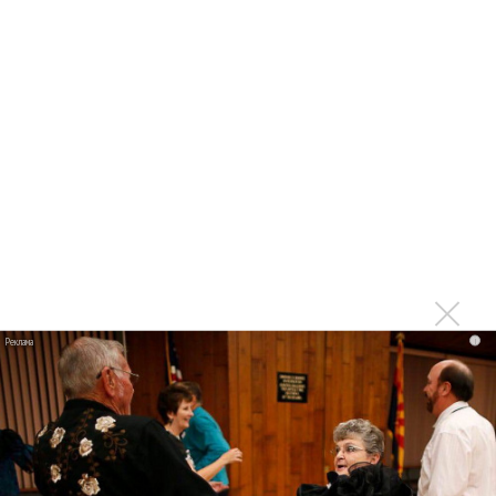
«Смешарики» объединились
Авраам Руссо выпустил две солнечные песни
Сергей Сычёв - «Хит-парады в СССР. Полное
исследование»
Suno внедрил инструмент по нарушениям авторских
прав и новые водяные знаки
«Рианна работает в студии», - проговорился ее
партнер A$AP Rocky
Гленн Хьюз завершил свою гастрольную карьеру
Suno проиграла суд о нарушении авторских прав
немецкому лицензиату
i
Linkin Park показал трейлер документального фильма
«Unshatter»
РАО потребовало от театра Кадышевой неустойку
В сеть выложен уникальный концерт Led Zeppelin
1970 года