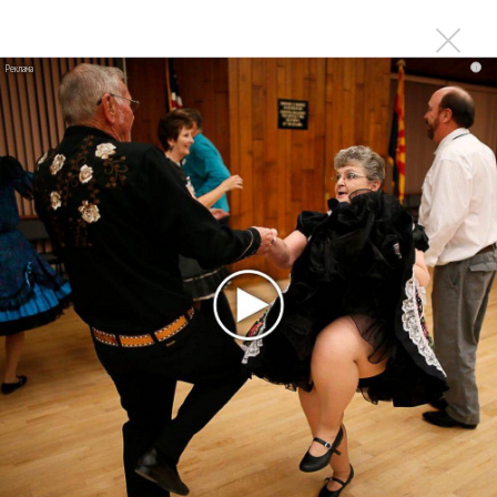
Kara Kross обнимает каждый «Новый день»
i
Продолжение фильма «Майкл» начнут снимать уже в
этом году
Басист Mötley Crüe признал использование плейбэка
на концертах
Мадонна и Кайли Миноуг впервые записали два
фита
Karol G выпустила альбом с Дрейком и Бруно
Марсом
Максим Фадеев и Маша Ржевская перевыпустили
«Когда я стану кошкой»
Клава Кока официально вышла «Замуж»
«Элли на маковом поле», Максим Лутчак и
«Смешарики» объединились
Авраам Руссо выпустил две солнечные песни