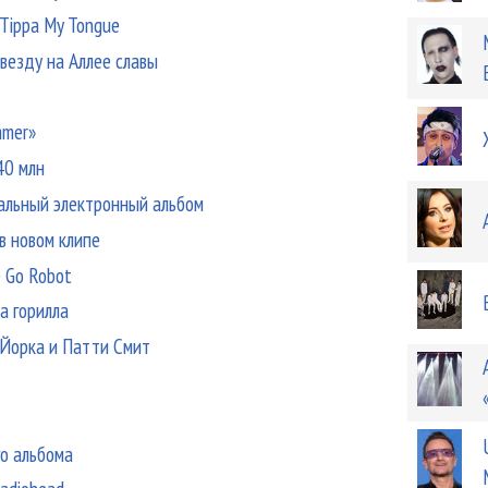
 Tippa My Tongue
звезду на Аллее славы
mmer»
40 млн
альный электронный альбом
 в новом клипе
е Go Robot
ла горилла
 Йорка и Патти Смит
го альбома