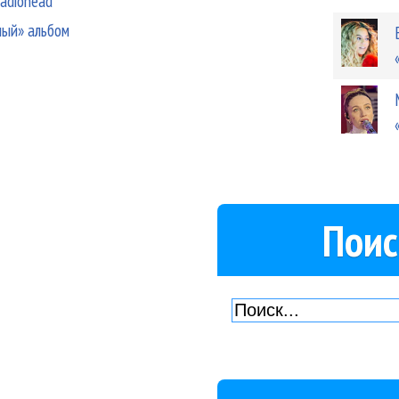
Radiohead
ный» альбом
Поис