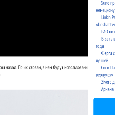
Suno пр
немецкому
Linkin 
«Unshatte
РАО пот
В сеть 
года
Ферги с
лучшей
яц назад. По их словам, в нем будут использованы
Сосо Па
.
вернулся»
Zivert 
Ариана 