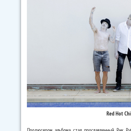
Red Hot Chi
Продюсером альбома стал прославленный Рик Ру