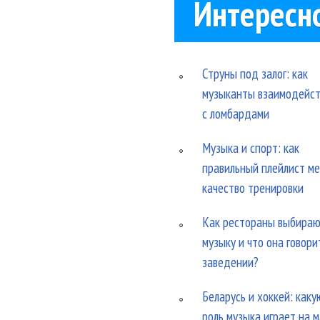
Интересн
Струны под залог: как
музыканты взаимодейс
с ломбардами
Музыка и спорт: как
правильный плейлист м
качество тренировки
Как рестораны выбира
музыку и что она говори
заведении?
Беларусь и хоккей: каку
роль музыка играет на 