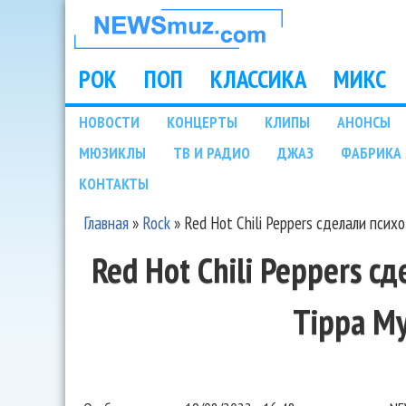
НОВОСТИ
МУЗЫКИ И
РОК
ПОП
КЛАССИКА
МИКС
Main menu
ШОУ БИЗНЕСА
НОВОСТИ
КОНЦЕРТЫ
КЛИПЫ
АНОНСЫ
Подразделы
МЮЗИКЛЫ
ТВ И РАДИО
ДЖАЗ
ФАБРИКА 
NEWSMUZ.COM
КОНТАКТЫ
Главная
»
Rock
»
Red Hot Chili Peppers сделали псих
Вы здесь
Red Hot Chili Peppers 
Tippa M