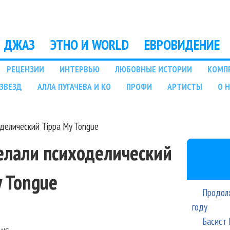
Перейти к основному
содержанию
ДЖАЗ
ЭТНО И WORLD
ЕВРОВИДЕНИЕ
РЕЦЕНЗИИ
ИНТЕРВЬЮ
ЛЮБОВНЫЕ ИСТОРИИ
КОМП
ЗВЕЗД
АЛЛА ПУГАЧЕВА И КО
ПРОФИ
АРТИСТЫ
О 
оделический Tippa My Tongue
сделали психоделический
y Tongue
Продолж
году
Басист 