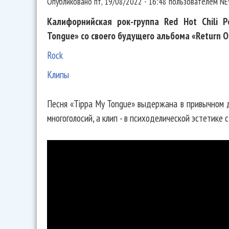
Опубликовано
пт, 19/08/2022 - 16:48
пользователем
NE
Калифорнийская рок-группа Red Hot Chili 
Tongue» со своего будущего альбома «Return O
Rock
Клипы
Песня «Tippa My Tongue» выдержана в привычном д
многоголосий, а клип - в психоделической эстетике 