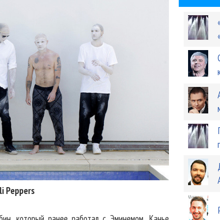
li Peppers
бин, который ранее работал с Эминемом, Канье