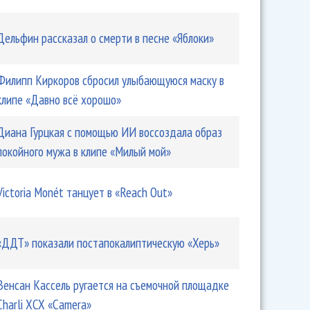
Дельфин рассказал о смерти в песне «Яблоки»
Филипп Киркоров сбросил улыбающуюся маску в
клипе «Давно всё хорошо»
Диана Гурцкая с помощью ИИ воссоздала образ
покойного мужа в клипе «Милый мой»
Victoria Monét танцует в «Reach Out»
«ДДТ» показали постапокалиптическую «Херь»
Венсан Кассель ругается на съемочной площадке
Charli XCX «Camera»