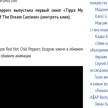
WSmuz.com
концертах
Мадонна
Peppers выпустила первый сингл «Tippa My
Karol G
f The Dream Canteen» (смотреть клип).
Максим 
стану кош
Клава К
«Элли н
ля Red Hot Chili Peppers бодром ключе в обилием
объединил
с обилием анимации.
Авраам 
Сергей 
исследова
Suno вн
и новые в
«Рианна
A$AP Rock
Гленн Х