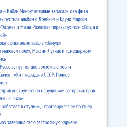
 и Кайли Миноуг впервые записали два фита
 выпустила альбом с Дрейком и Бруно Марсом
Фадеев и Маша Ржевская перевыпустили «Когда я
кой»
ока официально вышла «Замуж»
а маковом поле», Максим Лутчак и «Смешарики»
ись
Руссо выпустил две солнечные песни
Сычёв - «Хит-парады в СССР. Полное
ние»
едрил инструмент по нарушениям авторских прав
одяные знаки
 работает в студии», - проговорился ее партнер
y
ьюз завершил свою гастрольную карьеру