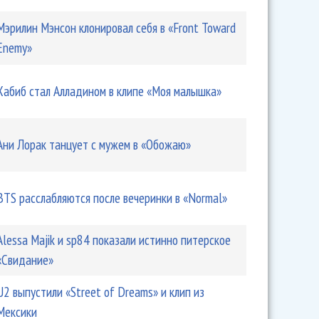
Мэрилин Мэнсон клонировал себя в «Front Toward
Enemy»
Хабиб стал Алладином в клипе «Моя малышка»
Ани Лорак танцует с мужем в «Обожаю»
BTS расслабляются после вечеринки в «Normal»
Alessa Majik и sp84 показали истинно питерское
«Свидание»
U2 выпустили «Street of Dreams» и клип из
Мексики