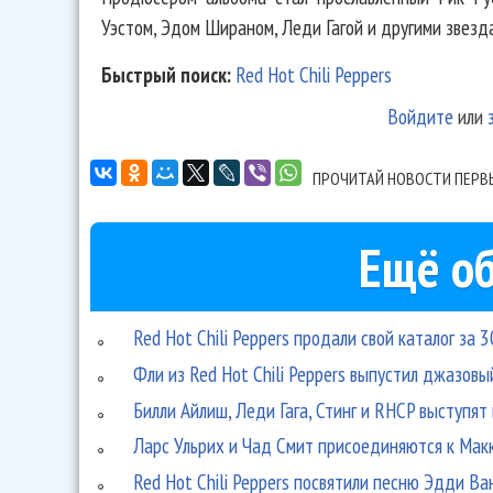
Уэстом, Эдом Шираном, Леди Гагой и другими звезд
Быстрый поиск:
Red Hot Chili Peppers
Войдите
или
ПРОЧИТАЙ НОВОСТИ ПЕРВ
Ещё об
Red Hot Chili Peppers продали свой каталог за 
Фли из Red Hot Chili Peppers выпустил джазовы
Билли Айлиш, Леди Гага, Стинг и RHCP выступя
Ларс Ульрих и Чад Смит присоединяются к Мак
Red Hot Chili Peppers посвятили песню Эдди Ва