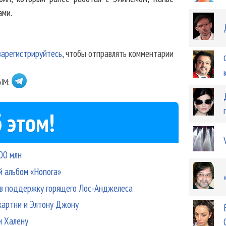
ами.
зарегистрируйтесь
, чтобы отправлять комментарии
ЫМ:
 этом!
300 млн
й альбом «Honora»
т в поддержку горящего Лос-Анджелеса
картни и Элтону Джону
н Халену