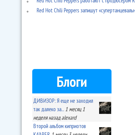
Red Hot Chili Peppers работают с продюсером 
Red Hot Chili Peppers запишут «супертанцеваль
Блоги
ДИВИЗОР: Я еще не заходил
так далеко за...
1 месяц 1
неделя
назад
alexard
Второй альбом киприотов
KA'APER
1 месяц 3 недели