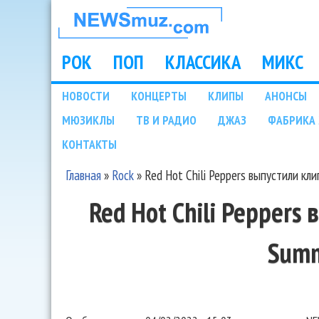
НОВОСТИ
МУЗЫКИ И
РОК
ПОП
КЛАССИКА
МИКС
Main menu
ШОУ БИЗНЕСА
НОВОСТИ
КОНЦЕРТЫ
КЛИПЫ
АНОНСЫ
Подразделы
МЮЗИКЛЫ
ТВ И РАДИО
ДЖАЗ
ФАБРИКА 
NEWSMUZ.COM
КОНТАКТЫ
Главная
»
Rock
»
Red Hot Chili Peppers выпустили кл
Вы здесь
Red Hot Chili Peppers
Sum