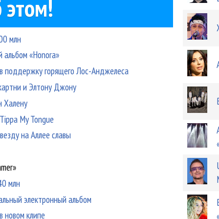
 этом!
300 млн
й альбом «Honora»
т в поддержку горящего Лос-Анджелеса
картни и Элтону Джону
н Халену
 Tippa My Tongue
звезду на Аллее славы
mmer»
40 млн
альный электронный альбом
 в новом клипе