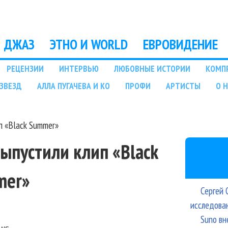
Перейти к основному
содержанию
ДЖАЗ
ЭТНО И WORLD
ЕВРОВИДЕНИЕ
РЕЦЕНЗИИ
ИНТЕРВЬЮ
ЛЮБОВНЫЕ ИСТОРИИ
КОМП
ЗВЕЗД
АЛЛА ПУГАЧЕВА И КО
ПРОФИ
АРТИСТЫ
О 
ип «Black Summer»
 выпустили клип «Black
mer»
Сергей 
исследова
Suno вн