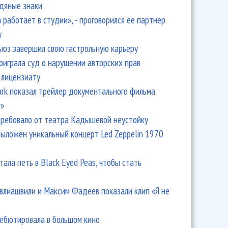
одяные знаки
 работает в студии», - проговорился ее партнер
y
ьюз завершил свою гастрольную карьеру
оиграла суд о нарушении авторских прав
 лицензиату
Park показал трейлер документального фильма
r»
ребовало от театра Кадышевой неустойку
выложен уникальный концерт Led Zeppelin 1970
тала петь в Black Eyed Peas, чтобы стать
влиашвили и Максим Фадеев показали клип «Я не
дебютировала в большом кино