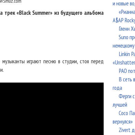
WSmuz.com
и новые в
«Рианна
 на трек «Black Summer» из будущего альбома
A$AP Rock
Гленн Х
Suno пр
немецкому
Linkin 
 музыканты играют песню в студии, стоя перед
«Unshatte
и.
РАО пот
В сеть 
года
Ферги с
лучшей
Сосо Па
вернулся»
Zivert 