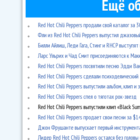
Ещё об
Red Hot Chili Peppers продали свой каталог за 
Фли из Red Hot Chili Peppers выпустил джазовы
Билли Айлиш, Леди Гага, Стинг и RHCP выступя
Ларс Ульрих и Чад Смит присоединяются к Мак
Red Hot Chili Peppers посвятили песню Эдди Ва
Red Hot Chili Peppers сделали психоделический
Red Hot Chili Peppers выпустили альбом, клип и 
Red Hot Chili Peppers спел о тяготах рок-звезд
Red Hot Chili Peppers выпустили клип «Black Su
Red Hot Chili Peppers продает свои песни за $1
Джон Фрушанте выпускает первый инструмент
Лидер Red Hot Chili Peppers остался без головы