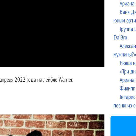
Ариана 
Ваня Дм
юным арти
Группа 
Da'Bro
Алексан
мужчины?»
Нюша н
«Три дн
апреля 2022 года на лейбле Warner.
Ариана 
Филипп 
Гитарис
песню из с