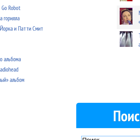
е Go Robot
ла горилла
 Йорка и Патти Смит
го альбома
Radiohead
ный» альбом
Поис