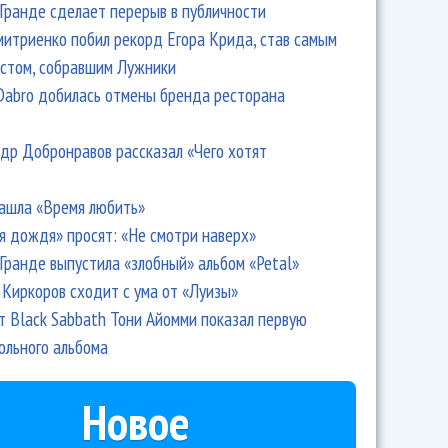
Гранде сделает перерыв в публичности
итриенко побил рекорд Егора Крида, став самым
стом, собравшим Лужники
Dabro добилась отмены бренда ресторана
др Добронравов рассказал «Чего хотят
ашла «Время любить»
я дождя» просят: «Не смотри наверх»
Гранде выпустила «злобный» альбом «Petal»
Киркоров сходит с ума от «Луизы»
т Black Sabbath Тони Айомми показал первую
ольного альбома
Новое