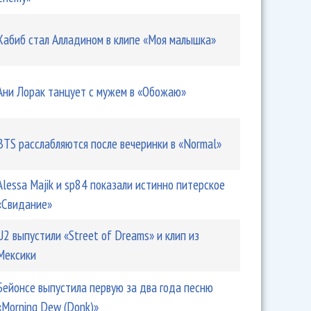
Хабиб стал Алладином в клипе «Моя малышка»
Ани Лорак танцует с мужем в «Обожаю»
BTS расслабляются после вечеринки в «Normal»
Alessa Majik и sp84 показали истинно питерское
«Свидание»
U2 выпустили «Street of Dreams» и клип из
Мексики
Бейонсе выпустила первую за два года песню
«Morning Dew (Donk)»