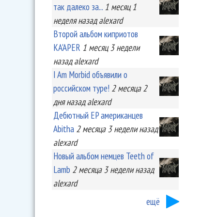
так далеко за...
1 месяц 1
неделя
назад
alexard
Второй альбом киприотов
KA'APER
1 месяц 3 недели
назад
alexard
I Am Morbid объявили о
российском туре!
2 месяца 2
дня
назад
alexard
Дебютный EP американцев
Abitha
2 месяца 3 недели
назад
alexard
Новый альбом немцев Teeth of
Lamb
2 месяца 3 недели
назад
alexard
ещё