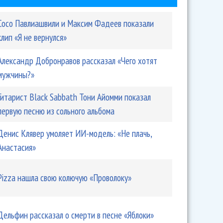
Сосо Павлиашвили и Максим Фадеев показали
клип «Я не вернулся»
Александр Добронравов рассказал «Чего хотят
мужчины?»
Гитарист Black Sabbath Тони Айомми показал
первую песню из сольного альбома
Денис Клявер умоляет ИИ-модель: «Не плачь,
Анастасия»
Pizza нашла свою колючую «Проволоку»
Дельфин рассказал о смерти в песне «Яблоки»