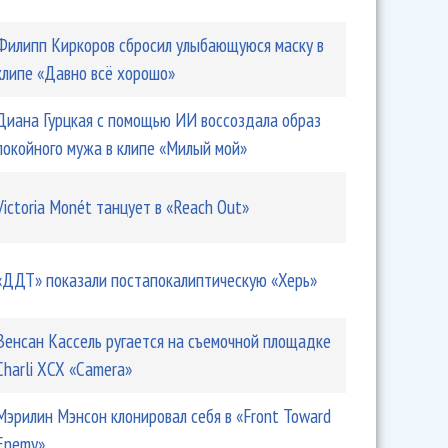
Филипп Киркоров сбросил улыбающуюся маску в
клипе «Давно всё хорошо»
Диана Гурцкая с помощью ИИ воссоздала образ
покойного мужа в клипе «Милый мой»
Victoria Monét танцует в «Reach Out»
«ДДТ» показали постапокалиптическую «Херь»
Венсан Кассель ругается на съемочной площадке
Charli XCX «Camera»
Мэрилин Мэнсон клонировал себя в «Front Toward
Enemy»