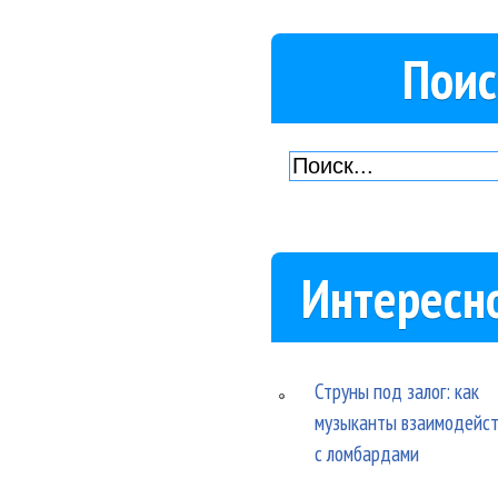
Поис
Интересн
Струны под залог: как
музыканты взаимодейс
с ломбардами