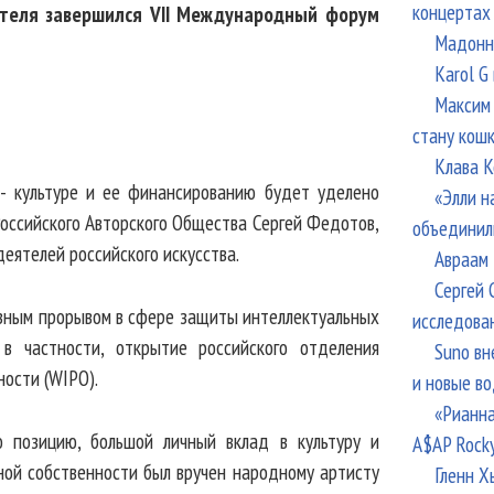
концертах
ителя завершился VII Международный форум
Мадонна
Karol G
Максим 
стану кош
Клава К
 - культуре и ее финансированию будет уделено
«Элли н
Российского Авторского Общества Сергей Федотов,
объединил
ятелей российского искусства.
Авраам 
Сергей 
езным прорывом в сфере защиты интеллектуальных
исследова
в частности, открытие российского отделения
Suno вн
ости (WIPO).
и новые в
«Рианна
 позицию, большой личный вклад в культуру и
A$AP Rock
ой собственности был вручен народному артисту
Гленн Х