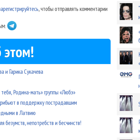
зарегистрируйтесь
, чтобы отправлять комментарии
ЫМ:
 этом!
ва и Гарика Сукачева
а тебя, Родина-мать» группы «Любэ»
и трибьют в поддержку пострадавшим
ездными в Латвию
ля безумств, непотребств и бесчинств!