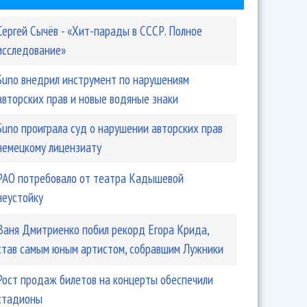
Сергей Сычёв - «Хит-парады в СССР. Полное
исследование»
Suno внедрил инструмент по нарушениям
авторских прав и новые водяные знаки
Suno проиграла суд о нарушении авторских прав
немецкому лицензиату
РАО потребовало от театра Кадышевой
неустойку
Ваня Дмитриенко побил рекорд Егора Крида,
став самым юным артистом, собравшим Лужники
Рост продаж билетов на концерты обеспечили
стадионы