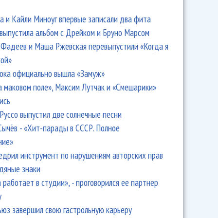
 и Кайли Миноуг впервые записали два фита
 выпустила альбом с Дрейком и Бруно Марсом
Фадеев и Маша Ржевская перевыпустили «Когда я
кой»
ока официально вышла «Замуж»
а маковом поле», Максим Лутчак и «Смешарики»
ись
Руссо выпустил две солнечные песни
Сычёв - «Хит-парады в СССР. Полное
ние»
едрил инструмент по нарушениям авторских прав
одяные знаки
 работает в студии», - проговорился ее партнер
y
ьюз завершил свою гастрольную карьеру