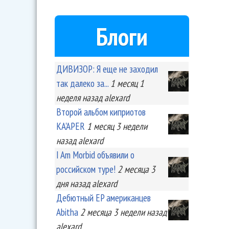
Блоги
ДИВИЗОР: Я еще не заходил
так далеко за...
1 месяц 1
неделя
назад
alexard
Второй альбом киприотов
KA'APER
1 месяц 3 недели
назад
alexard
I Am Morbid объявили о
российском туре!
2 месяца 3
дня
назад
alexard
Дебютный EP американцев
Abitha
2 месяца 3 недели
назад
alexard