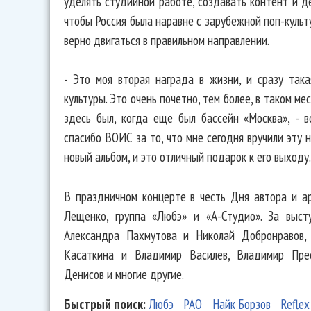
уделять студийной работе, создавать контент и д
чтобы Россия была наравне с зарубежной поп-культу
верно двигаться в правильном направлении.
- Это моя вторая награда в жизни, и сразу така
культуры. Это очень почетно, тем более, в таком ме
здесь был, когда еще был бассейн «Москва», - в
спасибо ВОИС за то, что мне сегодня вручили эту н
новый альбом, и это отличный подарок к его выходу.
В праздничном концерте в честь Дня автора и ар
Лещенко, группа «Любэ» и «А-Студио». За выст
Александра Пахмутова и Николай Добронравов, 
Касаткина и Владимир Василев, Владимир Прес
Денисов и многие другие.
Быстрый поиск:
Любэ
РАО
Найк Борзов
Reflex