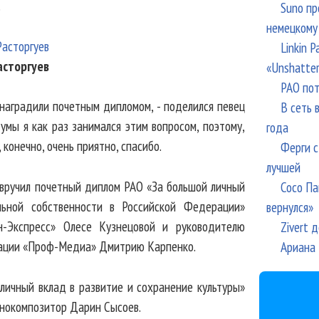
.
Suno пр
немецкому
Linkin 
асторгуев
«Unshatte
РАО пот
 наградили почетным дипломом, - поделился певец
В сеть 
умы я как раз занимался этим вопросом, поэтому,
года
, конечно, очень приятно, спасибо.
Ферги с
лучшей
вручил почетный диплом РАО «За большой личный
Сосо Па
льной собственности в Российской Федерации»
вернулся»
-Экспресс» Олесе Кузнецовой и руководителю
Zivert 
ации «Проф-Медиа» Дмитрию Карпенко.
Ариана 
ичный вклад в развитие и сохранение культуры»
инокомпозитор Дарин Сысоев.