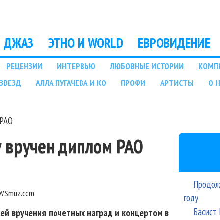
Перейти к основному
содержанию
ДЖАЗ
ЭТНО И WORLD
ЕВРОВИДЕНИЕ
РЕЦЕНЗИИ
ИНТЕРВЬЮ
ЛЮБОВНЫЕ ИСТОРИИ
КОМП
ЗВЕЗД
АЛЛА ПУГАЧЕВА И КО
ПРОФИ
АРТИСТЫ
О 
 РАО
у вручен диплом РАО
Продолж
WSmuz.com
году
Басист 
ей вручения почетных наград и концертом в