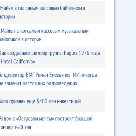
"Майкл" стал самым кассовым байопиком в
истории
«Майкл» стал самым кассовым музыкальным
байопиком в истории
Как создавался шедевр группы Eagles 1976 года
«Hotel California»
Гендиректор ЕМГ Роман Емельянов: ИИ никогда
не заменит настоящих радиоведущих!
Suno привлек еще $400 млн инвестиций
Рядом с «Островом мечты» построят большой
концертный зал