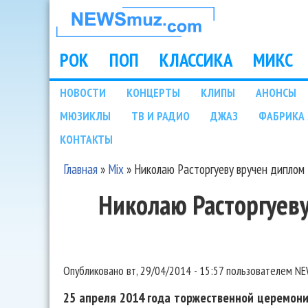
НОВОСТИ
МУЗЫКИ И
РОК
ПОП
КЛАССИКА
МИКС
Main menu
ШОУ БИЗНЕСА
НОВОСТИ
КОНЦЕРТЫ
КЛИПЫ
АНОНСЫ
Подразделы
МЮЗИКЛЫ
ТВ И РАДИО
ДЖАЗ
ФАБРИКА 
NEWSMUZ.COM
КОНТАКТЫ
Главная
»
Mix
»
Николаю Расторгуеву вручен диплом
Вы здесь
Николаю Расторгуев
Опубликовано
вт, 29/04/2014 - 15:57
пользователем
NE
25 апреля 2014 года торжественной церемони