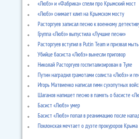
«Любэ» и «Фабрика» спели про Крымский мост
«Любэ» снимает клип на Крымском мосту
Расторгуев записал песню к военному детектив
Группа «Любэ» выпустила «Лучшие песни»
Расторгуев вступил в Putin Team и призвал мыт
Убийце басиста «Любэ» вынесли приговор
Николай Расторгуев госпитализирован в Туле
Путин наградил грамотами солиста «Любэ» и г
Игорь Матвиенко написал гимн сухопутных войс
Шаганов напишет песню в память о басисте «Л
Басист «Любэ» умер
Басист «Любэ» попал в реанимацию после напа
Поклонская мечтает о дуэте прокуроров Крыма