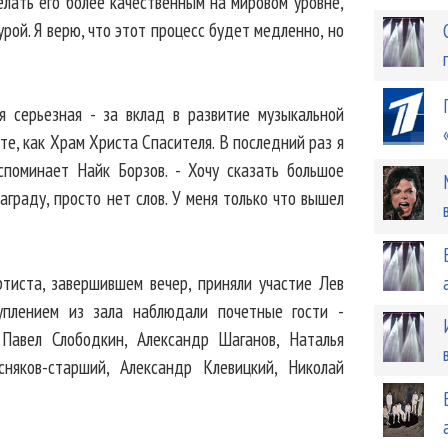
елать его более качественным на мировом уровне,
рой. Я верю, что этот процесс будет медленно, но
я серьезная - за вклад в развитие музыкальной
сте, как Храм Христа Спасителя. В последний раз я
споминает Найк Борзов. - Хочу сказать большое
аграду, просто нет слов. У меня только что вышел
тиста, завершившем вечер, приняли участие Лев
уплением из зала наблюдали почетные гости -
Павел Слободкин, Александр Шаганов, Наталья
няков-старший, Александр Клевицкий, Николай