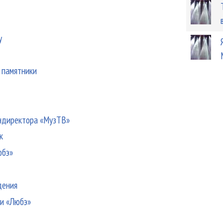
у
ь памятники
ендиректора «МузТВ»
к
юбэ»
дения
 и «Любэ»