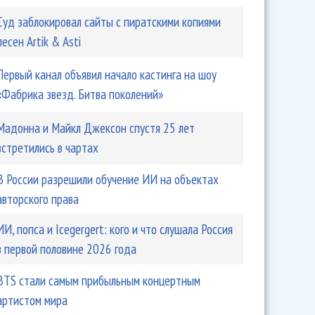
Суд заблокировал сайты с пиратскими копиями
песен Artik & Asti
Первый канал объявил начало кастинга на шоу
«Фабрика звезд. Битва поколений»
Мадонна и Майкл Джексон спустя 25 лет
встретились в чартах
В России разрешили обучение ИИ на объектах
авторского права
ИИ, попса и Icegergert: кого и что слушала Россия
в первой половине 2026 года
BTS стали самым прибыльным концертным
артистом мира