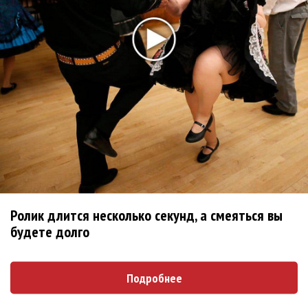
лучшей
Сосо Павлиашвили и Максим Фадеев показали клип «Я
не вернулся»
Zivert дебютировала в большом кино
Новое
Kara Kross обнимает каждый «Новый день»
Ролик длится несколько секунд, а смеяться вы
Продолжение фильма «Майкл» начнут
будете долго
снимать уже в этом году
Басист Mötley Crüe признал использование
Подробнее
плейбэка на концертах