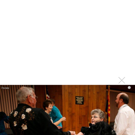
Авраам Руссо выпустил две солнечные песни
Сергей Сычёв - «Хит-парады в СССР. Полное
исследование»
Suno внедрил инструмент по нарушениям авторских
прав и новые водяные знаки
«Рианна работает в студии», - проговорился ее
партнер A$AP Rocky
Гленн Хьюз завершил свою гастрольную карьеру
Suno проиграла суд о нарушении авторских прав
немецкому лицензиату
Linkin Park показал трейлер документального фильма
i
«Unshatter»
РАО потребовало от театра Кадышевой неустойку
В сеть выложен уникальный концерт Led Zeppelin
1970 года
Ферги стала петь в Black Eyed Peas, чтобы стать