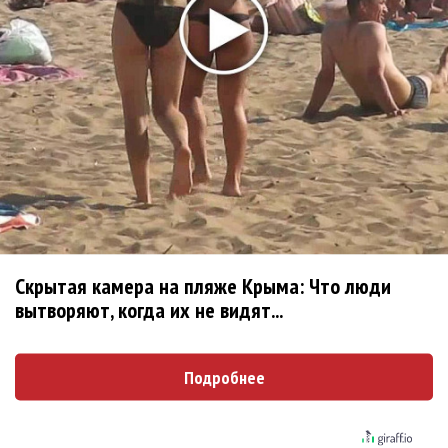
Zivert дебютировала в большом кино
Ариана Гранде сделает перерыв в публичности
Новое
Продолжение фильма «Майкл» начнут
снимать уже в этом году
Басист Mötley Crüe признал использование
Скрытая камера на пляже Крыма: Что люди
плейбэка на концертах
вытворяют, когда их не видят...
Мадонна и Кайли Миноуг впервые записали
два фита
Подробнее
Karol G выпустила альбом с Дрейком и Бруно
Марсом