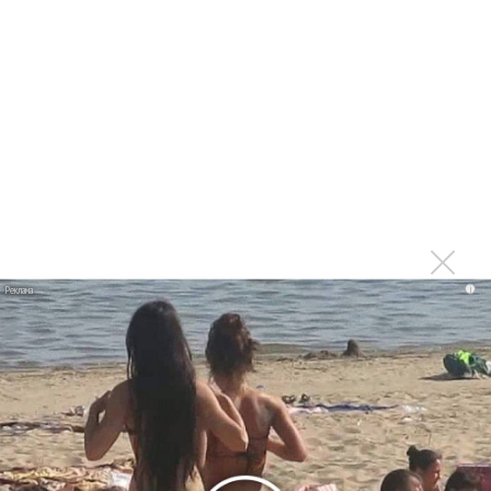
Suno внедрил инструмент по нарушениям авторских
прав и новые водяные знаки
«Рианна работает в студии», - проговорился ее
партнер A$AP Rocky
Гленн Хьюз завершил свою гастрольную карьеру
Suno проиграла суд о нарушении авторских прав
немецкому лицензиату
Linkin Park показал трейлер документального фильма
«Unshatter»
РАО потребовало от театра Кадышевой неустойку
i
В сеть выложен уникальный концерт Led Zeppelin
1970 года
Ферги стала петь в Black Eyed Peas, чтобы стать
лучшей
Сосо Павлиашвили и Максим Фадеев показали клип «Я
не вернулся»