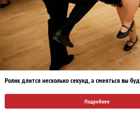
Ваня Дмитриенко побил рекорд Егора
Крида, став самым юным артистом,
собравшим Лужники
Нюша нашла «Время любить»
«Три дня дождя» просят: «Не смотри
наверх»
Ролик длится несколько секунд, а смеяться вы бу
Блоги
Подробнее
ДИВИЗОР: Я еще не заходил так далеко за...
1 месяц 1 неделя
назад
alexard