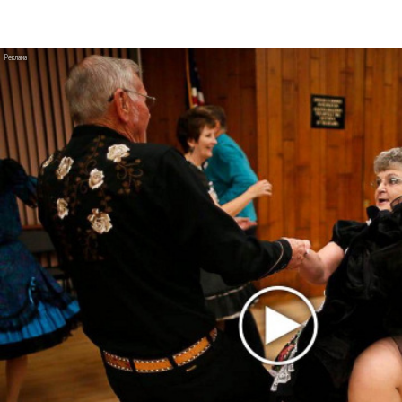
Гленн Хьюз завершил свою гастрольную
карьеру
Suno проиграла суд о нарушении авторских
прав немецкому лицензиату
Linkin Park показал трейлер документального
фильма «Unshatter»
РАО потребовало от театра Кадышевой
неустойку
В сеть выложен уникальный концерт Led
Zeppelin 1970 года
Zivert дебютировала в большом кино