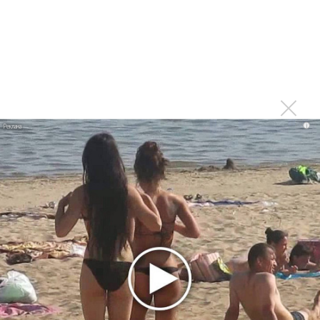
фита
Karol G выпустила альбом с Дрейком и Бруно
Марсом
Максим Фадеев и Маша Ржевская перевыпустили
«Когда я стану кошкой»
Клава Кока официально вышла «Замуж»
«Элли на маковом поле», Максим Лутчак и
i
«Смешарики» объединились
Авраам Руссо выпустил две солнечные песни
Сергей Сычёв - «Хит-парады в СССР. Полное
исследование»
Suno внедрил инструмент по нарушениям авторских
прав и новые водяные знаки
«Рианна работает в студии», - проговорился ее
партнер A$AP Rocky
Гленн Хьюз завершил свою гастрольную карьеру