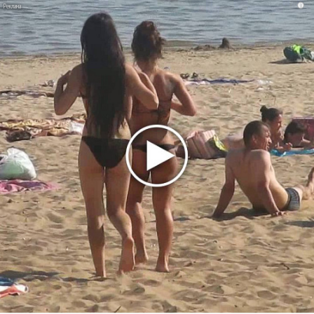
i
Suno проиграла суд о нарушении авторских прав
немецкому лицензиату
Linkin Park показал трейлер документального фильма
«Unshatter»
РАО потребовало от театра Кадышевой неустойку
В сеть выложен уникальный концерт Led Zeppelin
1970 года
Ферги стала петь в Black Eyed Peas, чтобы стать
лучшей
Сосо Павлиашвили и Максим Фадеев показали клип «Я
не вернулся»
Zivert дебютировала в большом кино
Ариана Гранде сделает перерыв в публичности
Ваня Дмитриенко побил рекорд Егора Крида, став
самым юным артистом, собравшим Лужники
Группа Dabro добилась отмены бренда ресторана