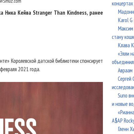
WSmuz.com
концертах
Мадонна
а Ника Кейва Stranger Than Kindness, ранее
Karol G
Максим 
стану кош
Клава К
«Элли н
анте» Королевской датской библиотеки спонсирует
объединил
 февраля 2021 года.
Авраам 
Сергей 
исследова
Suno вн
и новые в
«Рианна
A$AP Rock
Гленн Х