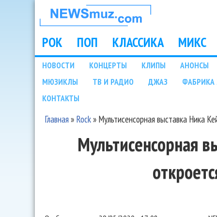
НОВОСТИ
МУЗЫКИ И
РОК
ПОП
КЛАССИКА
МИКС
Main menu
ШОУ БИЗНЕСА
НОВОСТИ
КОНЦЕРТЫ
КЛИПЫ
АНОНСЫ
Подразделы
МЮЗИКЛЫ
ТВ И РАДИО
ДЖАЗ
ФАБРИКА 
NEWSMUZ.COM
КОНТАКТЫ
Главная
»
Rock
»
Мультисенсорная выставка Ника Ке
Вы здесь
Мультисенсорная в
откроетс