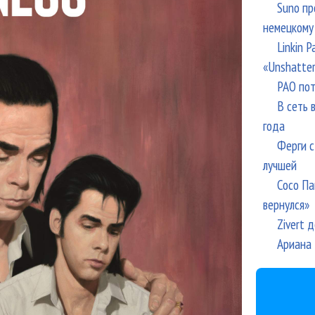
Suno пр
немецкому
Linkin 
«Unshatte
РАО пот
В сеть 
года
Ферги с
лучшей
Сосо Па
вернулся»
Zivert 
Ариана 