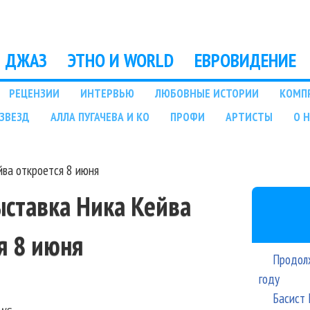
Перейти к основному
содержанию
ДЖАЗ
ЭТНО И WORLD
ЕВРОВИДЕНИЕ
РЕЦЕНЗИИ
ИНТЕРВЬЮ
ЛЮБОВНЫЕ ИСТОРИИ
КОМП
ЗВЕЗД
АЛЛА ПУГАЧЕВА И КО
ПРОФИ
АРТИСТЫ
О 
йва откроется 8 июня
ыставка Ника Кейва
я 8 июня
Продолж
году
Басист 