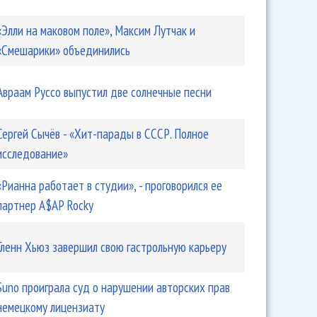
«Элли на маковом поле», Максим Лутчак и
«Смешарики» объединились
Авраам Руссо выпустил две солнечные песни
Сергей Сычёв - «Хит-парады в СССР. Полное
исследование»
«Рианна работает в студии», - проговорился ее
партнер A$AP Rocky
Гленн Хьюз завершил свою гастрольную карьеру
Suno проиграла суд о нарушении авторских прав
немецкому лицензиату