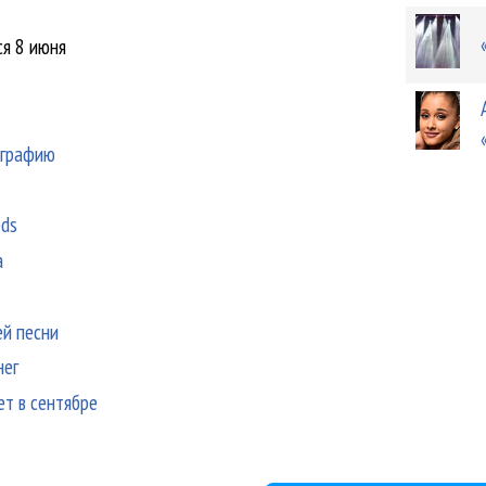
ся 8 июня
ографию
eds
а
ей песни
нег
т в сентябре