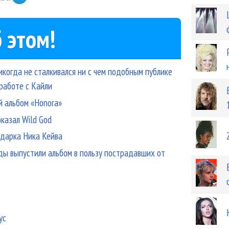
 этом!
икогда не сталкивался ни с чем подобным публике
работе с Кайли
й альбом «Honora»
казал Wild God
одарка Ника Кейва
езды выпустили альбом в пользу пострадавших от
ус