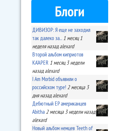
Блоги
ДИВИЗОР: Я еще не заходил
так далеко за...
1 месяц 1
неделя
назад
alexard
Второй альбом киприотов
KA'APER
1 месяц 3 недели
назад
alexard
I Am Morbid объявили о
российском туре!
2 месяца 3
дня
назад
alexard
Дебютный EP американцев
Abitha
2 месяца 3 недели
назад
alexard
Новый альбом немцев Teeth of