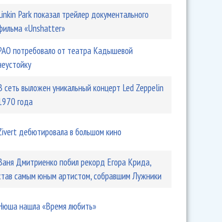
Linkin Park показал трейлер документального
фильма «Unshatter»
РАО потребовало от театра Кадышевой
неустойку
В сеть выложен уникальный концерт Led Zeppelin
1970 года
Zivert дебютировала в большом кино
Ваня Дмитриенко побил рекорд Егора Крида,
став самым юным артистом, собравшим Лужники
Нюша нашла «Время любить»