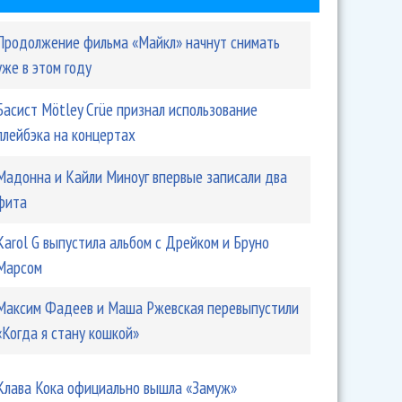
Продолжение фильма «Майкл» начнут снимать
уже в этом году
Басист Mötley Crüe признал использование
плейбэка на концертах
Мадонна и Кайли Миноуг впервые записали два
фита
Karol G выпустила альбом с Дрейком и Бруно
Марсом
Максим Фадеев и Маша Ржевская перевыпустили
«Когда я стану кошкой»
Клава Кока официально вышла «Замуж»