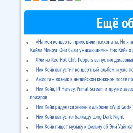
Ещё об
«На мои концерты приходили психопаты. Но я н
Кайли Миноуг. Они были ужасающими». Ник Кейв о 
Фли из Red Hot Chili Peppers выпустил джазовы
Ник Кейв выпустит концертный альбом, и уже по
Ажиотаж возник в английском книжном после п
Ник Кейв, PJ Harvey, Primal Scream и другие зв
пожаров
Ник Кейв радуется жизни в альбоме «Wild God»
Ник Кейв выпустил балладу Long Dark Night
Ник Кейв пишет музыку к фильму об Эми Уайнха