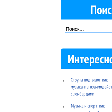
Поис
Интересн
Струны под залог: как
музыканты взаимодейс
с ломбардами
Музыка и спорт: как