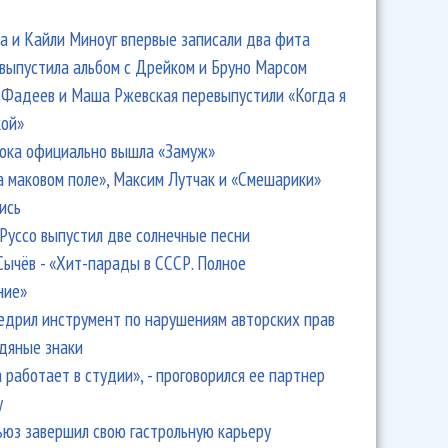
 и Кайли Миноуг впервые записали два фита
 выпустила альбом с Дрейком и Бруно Марсом
Фадеев и Маша Ржевская перевыпустили «Когда я
кой»
ока официально вышла «Замуж»
а маковом поле», Максим Лутчак и «Смешарики»
ись
Руссо выпустил две солнечные песни
Сычёв - «Хит-парады в СССР. Полное
ние»
едрил инструмент по нарушениям авторских прав
одяные знаки
 работает в студии», - проговорился ее партнер
y
ьюз завершил свою гастрольную карьеру